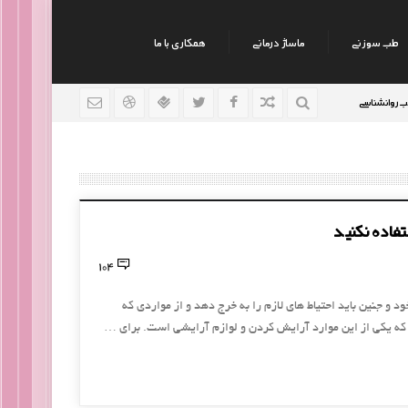
طب سوزنی
ماساژ درمانی
همکاری با ما
اسی
رژیم افراد سوداوی
رژیم افراد بلغمی
9 سال قبل
9 سال قبل
ستفاده نکنید
104
د و جنین باید احتیاط های لازم را به خرج دهد و از مواردی که
که یکی از این موارد آرایش کردن و لوازم آرایشی است. برای …