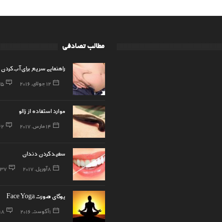
مطالب تصادفی
راهنمایی سریع برای آب کردن
12 جولای, 2016
35
موارد استفاده از زالو
14 مارس, 2017
42
سفید کردن دندان
8 آوریل, 2017
37
یوگای صورت Face Yoga
1 آگوست, 2016
18