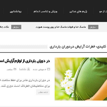
 از مو
رژیم های غذایی
ورزش و تناسب اندام
روانشناسی
ماسک حنا و فوائد ماسک حنا بر روی پوست صورت
نکات جالب روانشن
8 سال قبل
9 سال قبل
رژیم میوه های تابستانه
9 سال قبل
کلیدی: خطرات آرایش دردوران بارداری
در دوران بارداری از لوازم آرایش ا
4 جولای, 2017
habibi
سلامت
در دوران بارداری مادر برای حفظ سلامت خو
برای سلامتیشان خطرناک است دوری کند. 
ادامه مطلب