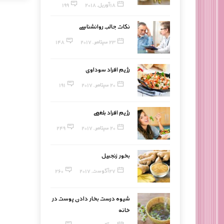
18 آوریل, 2018
199
نکات جالب روانشناسی
23 سپتامبر, 2017
148
رژیم افراد سوداوی
20 سپتامبر, 2017
191
رژیم افراد بلغمی
20 سپتامبر, 2017
249
بخور زنجبیل
27 آگوست, 2017
260
شیوه درست بخار دادن پوست در
خانه