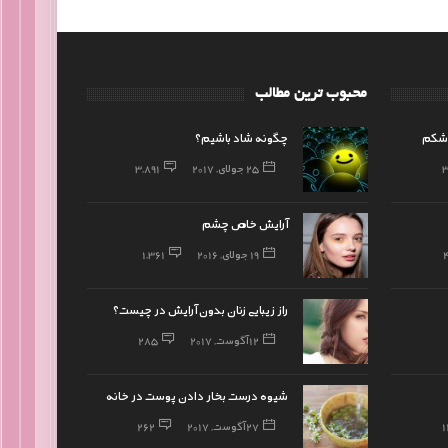
محبوب ترین مطالب
 شکم
چگونه شاد باشیم؟
25 جولای, 2017
3,891
آرایش خاص چشم
19 جولای, 2016
1,361
راز زیبایی زنان بدون آرایش در چیست؟
12 آگوست, 2017
285
شیوه درست بخار دادن پوست در خانه
1
27 آگوست, 2017
262