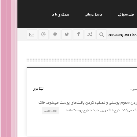
طب سوزنی
ماساژ درمانی
همکاری با ما
روی پوست صورت
نکات جالب روانشناسی
رژیم افراد سود
9 سال قبل
9 سال قبل
83
صورت
دن سموم پوستی و تصفیه کردن بافت‌های پوست می‌شود. خاک
مک می‌کند. نوع خاک رس باید با نوع پوست شما …
ادامه مطلب