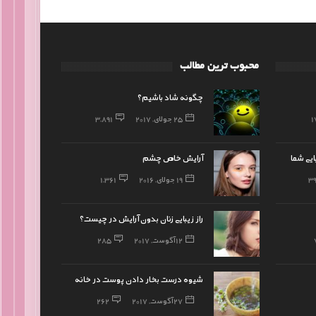
محبوب ترین مطالب
چگونه شاد باشیم؟
1
25 جولای, 2017
3,891
ایی شما
آرایش خاص چشم
3
19 جولای, 2016
1,361
راز زیبایی زنان بدون آرایش در چیست؟
12 آگوست, 2017
285
شیوه درست بخار دادن پوست در خانه
27 آگوست, 2017
262