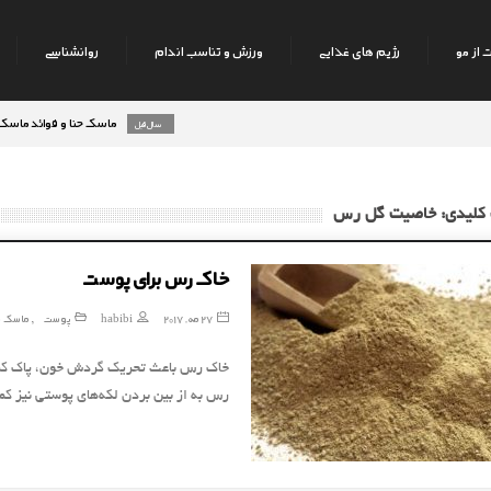
 از مو
رژیم های غذایی
ورزش و تناسب اندام
روانشناسی
ماسک حنا و فوائد ماسک حنا بر 
8 سال قبل
 کلیدی: خاصیت گل رس
خاک رس برای پوست
27 مه, 2017
habibi
پوست
ماسک 
,
خاک رس باعث تحریک گردش خون، پاک کر
رس به از بین بردن لکه‌‌های پوستی نیز ک