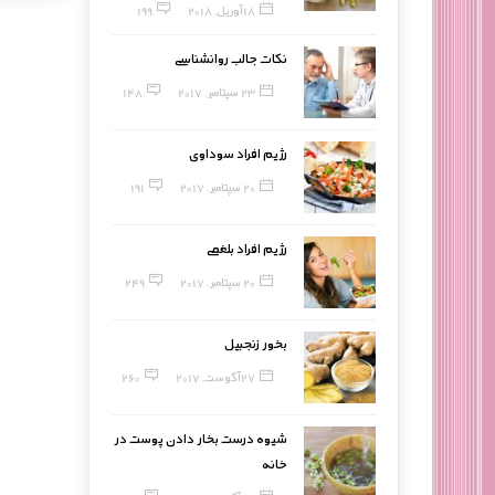
18 آوریل, 2018
199
نکات جالب روانشناسی
23 سپتامبر, 2017
148
رژیم افراد سوداوی
20 سپتامبر, 2017
191
رژیم افراد بلغمی
20 سپتامبر, 2017
249
بخور زنجبیل
27 آگوست, 2017
260
شیوه درست بخار دادن پوست در
خانه