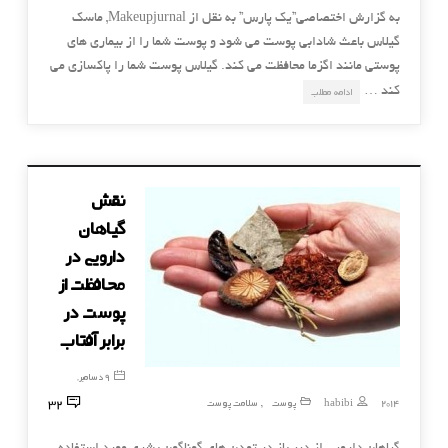
به گزارش اختصاصی”یک پارس” به نقل از Makeupjurnal, ماسک
گیلاس باعث شادابی پوست می شود و پوست شما را از بیماری های
پوستی مانند اگزما محافظت می کند. گیلاس پوست شما را پاکسازی می
کند …
ادامه مطلب
نقش
گیاهان
دارویی در
محافظت از
پوست در
برابر آفتاب
9 دسامبر,
32
2014
habibi
پوست
سلامت پوست
,