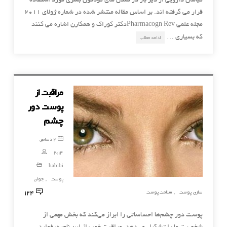
گیاهان دارویی از دیر باز در تمدن های گوناگون بشری مورد استفاده
قرار می گرفته اند. بر اساس مقاله منتشر شده در شماره ژولای ۲۰۱۱
مجله علمی Pharmacogn Revدکتر کوراک و همکارن اشاره می کنند
که بسیاری …
ادامه مطلب
مراقبت از
پوست دور
چشم
2 دسامبر,
2014
habibi
پوست
جوان
,
124
سازی پوست
سلامت پوست
,
پوست دور چشم‌ها احساساتی را ابراز می‌کند که بخش مهمی از