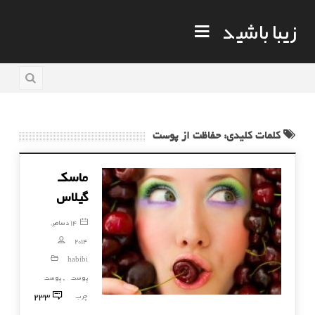
زیبا باشید
کلمات کلیدی: حفاظت از پوست
ماسک
گیلاس
14 دسامبر,
2014
habibi
پوست
پوست
,
233
چرب