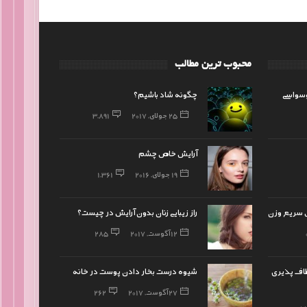
محبوب ترین مطالب
وسواسی
چگونه شاد باشیم؟
25 جولای, 2017
3,891
آرایش خاص چشم
19 جولای, 2016
1,361
یش سریع وزن
راز زیبایی زنان بدون آرایش در چیست؟
12 آگوست, 2017
285
عطاف پذیری
شیوه درست بخار دادن پوست در خانه
27 آگوست, 2017
262