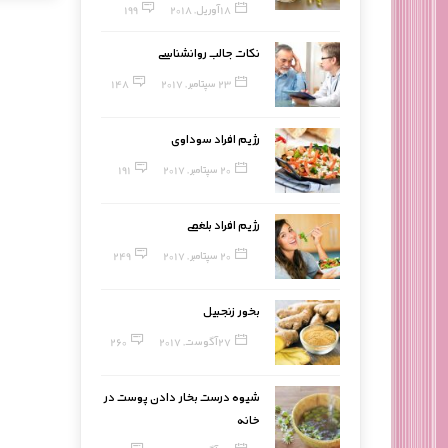
18 آوریل, 2018
199
نکات جالب روانشناسی
23 سپتامبر, 2017
148
رژیم افراد سوداوی
20 سپتامبر, 2017
191
رژیم افراد بلغمی
20 سپتامبر, 2017
249
بخور زنجبیل
27 آگوست, 2017
260
شیوه درست بخار دادن پوست در
خانه