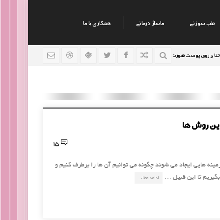
طب سوزنی
ماساژ درمانی
همکاری با ما
روی پوست صورت
نکات جالب روانشناسی
رژیم افراد سودا
9 سال قبل
9 سال قبل
این روش ها
15
نه هایی ایجاد می شوند چگونه می توانیم آن ها را برطرف کنیم و
 بگیریم تا این قبیل …
ادامه مطلب