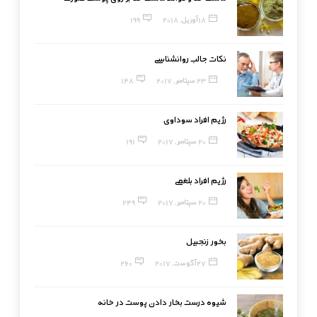
18 آوریل, 2018
199
نکات جالب روانشناسی
23 سپتامبر, 2017
148
رژیم افراد سوداوی
20 سپتامبر, 2017
191
رژیم افراد بلغمی
20 سپتامبر, 2017
249
بخور زنجبیل
27 آگوست, 2017
260
شیوه درست بخار دادن پوست در خانه