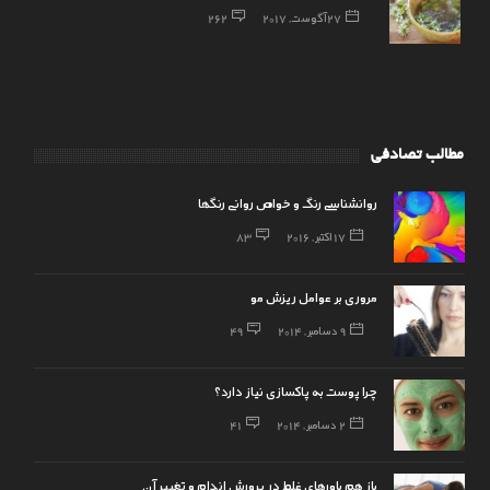
27 آگوست, 2017
262
مطالب تصادفی
روانشناسی رنگ و خواص روانی رنگها
17 اکتبر, 2016
83
مروری بر عوامل ریزش مو
9 دسامبر, 2014
49
چرا پوست به پاکسازی نیاز دارد؟
2 دسامبر, 2014
41
باز هم ﺑﺎﻭﺭﻫﺎﯼ ﻏﻠﻂ ﺩﺭ ﭘﺮﻭﺭﺵ ﺍﻧﺪﺍﻡ ﻭ ﺗﻐﯿﯿﺮ ﺁﻥ