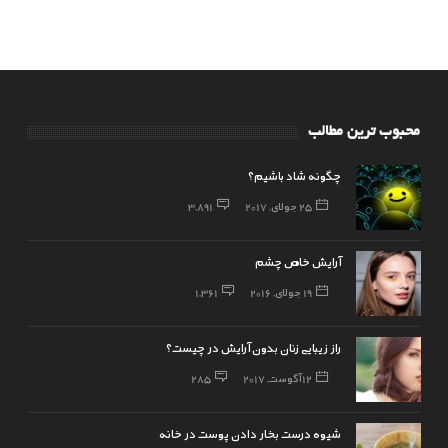
محبوب ترین مطالب
چگونه شاد باشیم؟
25 جولای, 2017
3,891
آرایش خاص چشم
19 جولای, 2016
1,361
راز زیبایی زنان بدون آرایش در چیست؟
12 آگوست, 2017
285
شیوه درست بخار دادن پوست در خانه