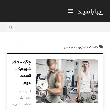
زیبا باشید
کلمات کلیدی: حجم بدن
چگونه چاق
شویم؟ –
قسمت
دوم
20 دسامبر,
2014
habibi
رژیم