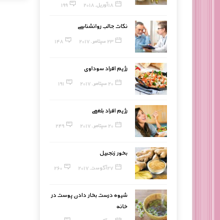
18 آوریل, 2018
199
نکات جالب روانشناسی
23 سپتامبر, 2017
148
رژیم افراد سوداوی
20 سپتامبر, 2017
191
رژیم افراد بلغمی
20 سپتامبر, 2017
249
بخور زنجبیل
27 آگوست, 2017
260
شیوه درست بخار دادن پوست در
خانه