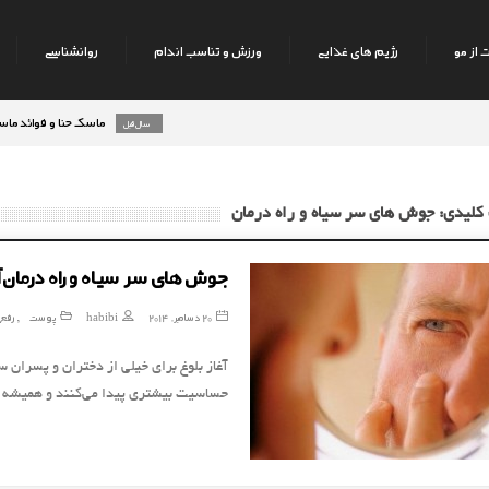
 از مو
رژیم های غذایی
ورزش و تناسب اندام
روانشناسی
ماسک حنا و فوائد ماسک حنا ب
8 سال قبل
کلیدی: جوش های سر سیاه و راه درمان
جوش های سر سیاه و راه درمان 
20 دسامبر, 2014
habibi
پوست
رفع
,
آغاز بلوغ برای خیلی از دختران و پسران س
حساسیت بیشتری پیدا می‌کنند و همیشه ن