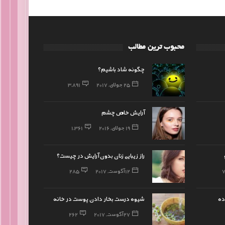
محبوب ترین مطالب
چگونه شاد باشیم؟
25 جولای, 2017
3,891
آرایش خاص چشم
19 جولای, 2016
1,361
راز زیبایی زنان بدون آرایش در چیست؟
12 آگوست, 2017
285
ده
شیوه درست بخار دادن پوست در خانه
27 آگوست, 2017
262