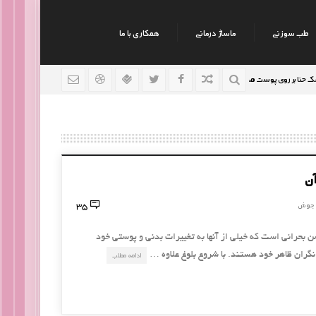
طب سوزنی
ماساژ درمانی
همکاری با ما
ر روی پوست صورت
نکات جالب روانشناسی
رژیم افراد س
9 سال قبل
9 سال قبل
آن
35
 جوش
ن بحرانی است که خیلی از آنها به تغییرات بدنی و پوستی خود
گران ظاهر خود هستند. با شروع بلوغ علاوه …
ادامه مطلب