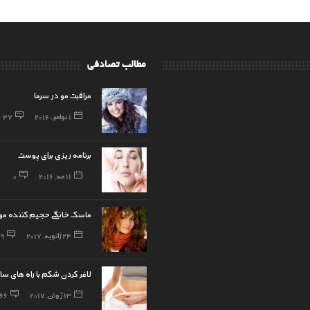
مطالب تصادفی
مراقبت مو در سرما
1 نوامبر, 2016
47
برنامه ریزی برای پوست
11 مه, 2016
0
ماسک خانگی حجیم کننده مو
24 ژانویه, 2017
79
لاغر کردن شکم با راه های سا
13 ژوئن, 2017
66