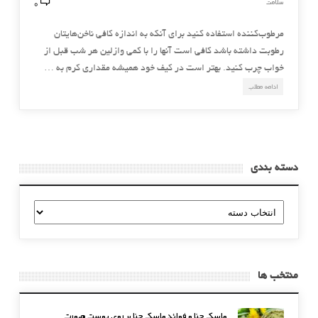
0
سلامت
مرطوب‌کننده استفاده کنيد براي آنکه به اندازه کافي ناخن‌هايتان
رطوبت داشته باشد کافي است آنها را با کمي وازلين هر شب قبل از
خواب چرب کنيد. بهتر است در کيف خود هميشه مقداري کرم به …
ادامه مطلب
دسته بندی
دسته
بندی
منتخب ها
ماسک حنا و فوائد ماسک حنا بر روی پوست صورت