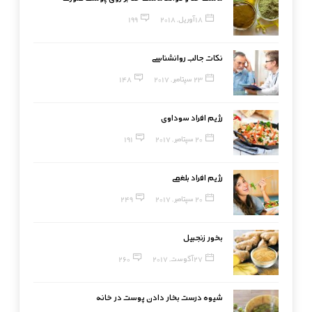
18 آوریل, 2018
199
نکات جالب روانشناسی
23 سپتامبر, 2017
148
رژیم افراد سوداوی
20 سپتامبر, 2017
191
رژیم افراد بلغمی
20 سپتامبر, 2017
249
بخور زنجبیل
27 آگوست, 2017
260
شیوه درست بخار دادن پوست در خانه