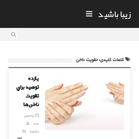
زیبا باشید
کلمات کلیدی: تقویت ناخن
يازده
توصيه براي
تقويت
ناخن‌ها
25 ژوئن,
2016
habibi