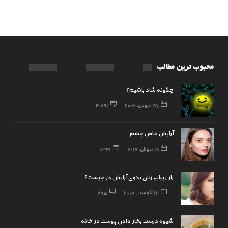
محبوب ترین مطالب
چگونه شاد باشیم؟
25 جولای, 2017
3,891
آرایش خاص چشم
19 جولای, 2016
1,361
راز زیبایی زنان بدون آرایش در چیست؟
12 آگوست, 2017
285
شیوه درست بخار دادن پوست در خانه