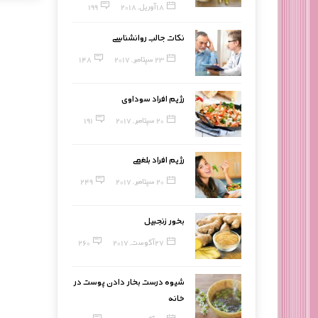
18 آوریل, 2018
199
نکات جالب روانشناسی
23 سپتامبر, 2017
148
رژیم افراد سوداوی
20 سپتامبر, 2017
191
رژیم افراد بلغمی
20 سپتامبر, 2017
249
بخور زنجبیل
27 آگوست, 2017
260
شیوه درست بخار دادن پوست در
خانه