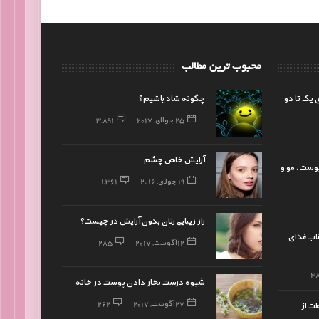
محبوب ترین مطالب
 یک تا دو
چگونه شاد باشیم؟
25 جولای, 2017
3,891
آرایش خاص چشم
پوست ، مو و
19 جولای, 2016
1,361
راز زیبایی زنان بدون آرایش در چیست؟
اب غذای
12 آگوست, 2017
285
4
شیوه درست بخار دادن پوست در خانه
27 آگوست, 2017
262
ت از