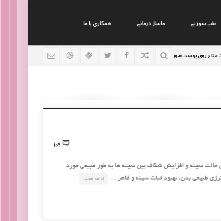
طب سوزنی
ماساژ درمانی
همکاری با ما
 روی پوست صورت
نکات جالب روانشناسی
رژیم افراد سو
9 سال قبل
9 سال قبل
109
ن حالت سینه و افزایش شکاف بین سینه ها به طور طبیعی مورد
انرژی طبیعی بدن، بهبود ثبات سینه و ظاهر …
ادامه مطلب