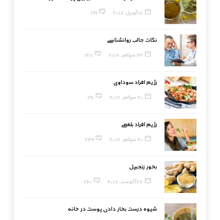
18 آوریل, 2018
199
نکات جالب روانشناسی
23 سپتامبر, 2017
148
رژیم افراد سوداوی
20 سپتامبر, 2017
191
رژیم افراد بلغمی
20 سپتامبر, 2017
249
بخور زنجبیل
27 آگوست, 2017
260
شیوه درست بخار دادن پوست در خانه