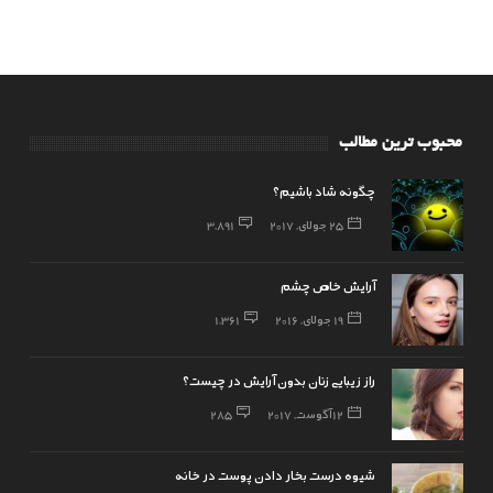
محبوب ترین مطالب
چگونه شاد باشیم؟
25 جولای, 2017
3,891
آرایش خاص چشم
19 جولای, 2016
1,361
راز زیبایی زنان بدون آرایش در چیست؟
12 آگوست, 2017
285
شیوه درست بخار دادن پوست در خانه