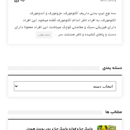
156
و تناسب اندام
سه نوع تیپ بدنی داریم: اکتومورف، مزومورف و اندومورف
اکتومورف: به افراد لاغر اندام اکتومورف گفته میشود.این افراد
دارای فیزیکی‌ سبک و مفاصلی کوچک میباشند.این افراد معمولا دارای
دست و پاهای کشیده و لاغر هستند.سر …
ادامه مطلب
دسته بندی
دسته
بندی
منتخب ها
ماسک حنا و فوائد ماسک حنا بر روی پوست صورت