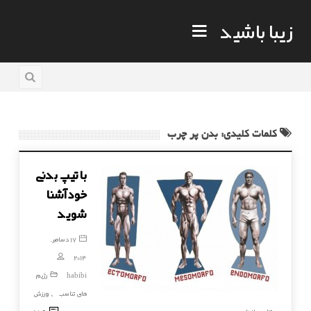
زیبا باشید
کلمات کلیدی: بدن پر چرب
با تیپ بدنی
خود آشنا
شوید
17 دسامبر,
2014
habibi
رژیم
های تناسب
ورزش
,