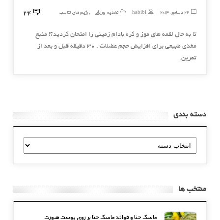
34
22 دسامبر, 2014
habibi
تغذیه ورزشی
رژیم های تناسب
,
تا به حال لقمه های موز و کره بادام زمینی را امتحان کردید؟! منبع
مغذی طبیعی برای افزایش حجم عضلات . ۳۰ دقیقه قبل و بعد از
تمرین.
دسته بندی
دسته
بندی
منتخب ها
ماسک حنا و فوائد ماسک حنا بر روی پوست صورت