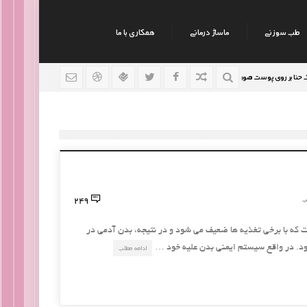
طب سوزنی
ماساژ درمانی
همکاری با ما
 روی پوست صورت
نکات جالب روانشناسی
رژیم افراد سو
9 سال قبل
9 سال قبل
249
ب
که با برخی تغذیه ها ضعیف می شود و در نتیجه، بدن آدمی در
ود. در واقع سیستم ایمنی بدن علیه خود …
ادامه مطلب