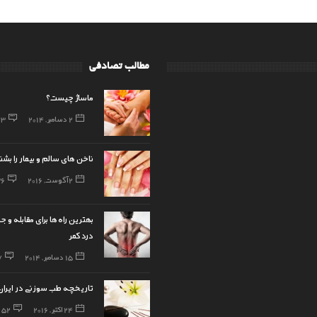
مطالب تصادفی
ماساژ چیست؟
2 دسامبر, 2014
73
ناخن های سالم و بیمار را بش
2 آگوست, 2016
36
بهترین راه‌ها برای مقابله و ج
درد کمر
15 دسامبر, 2014
7
تاریخچه طب سوزنی در ایران
24 اکتبر, 2016
52