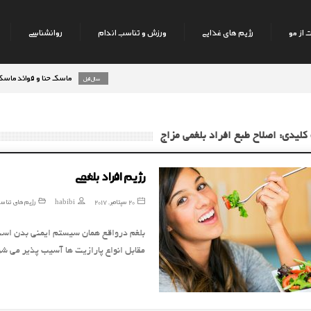
 از مو
رژیم های غذایی
ورزش و تناسب اندام
روانشناسی
ماسک حنا و فوائد ماسک حنا بر
8 سال قبل
رژیم میوه های تابستانه
9 سال قبل
کلیدی: اصلاح طبع افراد بلغمي مزاج
رژیم افراد بلغمی
20 سپتامبر, 2017
habibi
رژیم های تناس
بلغم درواقع همان سیستم ایمنی بدن است 
مقابل انواع پارازیت ها آسیب پذیر می ش