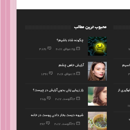
محبوب ترین مطالب
چگونه شاد باشیم؟
25 جولای, 2017
3,891
ناسیم
آرایش خاص چشم
19 جولای, 2016
1,361
لوگیری از
راز زیبایی زنان بدون آرایش در چیست؟
12 آگوست, 2017
285
1
شیوه درست بخار دادن پوست در خانه
27 آگوست, 2017
262