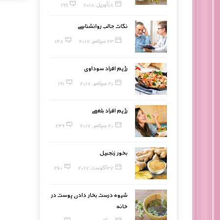
18 آوریل, 2018
199
نکات جالب روانشناسی
23 سپتامبر, 2017
148
رژیم افراد سوداوی
20 سپتامبر, 2017
191
رژیم افراد بلغمی
20 سپتامبر, 2017
249
بخور زنجبیل
27 آگوست, 2017
260
شیوه درست بخار دادن پوست در
خانه