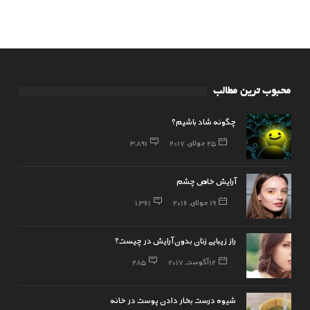
محبوب ترین مطالب
چگونه شاد باشیم؟
25 جولای, 2017
3,891
آرایش خاص چشم
19 جولای, 2016
1,361
راز زیبایی زنان بدون آرایش در چیست؟
12 آگوست, 2017
285
شیوه درست بخار دادن پوست در خانه