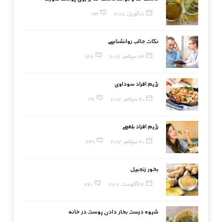
18 آوریل, 2018
199
نکات جالب روانشناسی
23 سپتامبر, 2017
148
رژیم افراد سوداوی
20 سپتامبر, 2017
191
رژیم افراد بلغمی
20 سپتامبر, 2017
249
بخور زنجبیل
27 آگوست, 2017
260
شیوه درست بخار دادن پوست در خانه