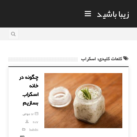
زیبا باشید
کلمات کلیدی: اسکراب
چگونه در
خانه
اسکراب
بسازیم
17 جولای,
2017
habibi