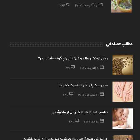
27 آگوست, 2017
262
مطالب تصادفی
روان کودک و والد و فرزندان را چگونه بشناسیم؟
8 فوریه, 2017
79
به پوست پا ی خود اهمیت دهید!
21 دسامبر, 2016
140
تناسب اندام خانم ها پس از مادرشدن
10 مه, 2016
141
چرا ورزش صبحگاهی باعث می‌شود روز بهتری داشته باشید