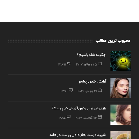
محبوب ترین مطالب
چگونه شاد باشیم؟
25 جولای, 2017
3,891
آرایش خاص چشم
19 جولای, 2016
1,361
راز زیبایی زنان بدون آرایش در چیست؟
12 آگوست, 2017
285
شیوه درست بخار دادن پوست در خانه