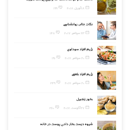
18 آوریل, 2018
199
نکات جالب روانشناسی
23 سپتامبر, 2017
148
رژیم افراد سوداوی
20 سپتامبر, 2017
191
رژیم افراد بلغمی
20 سپتامبر, 2017
249
بخور زنجبیل
27 آگوست, 2017
260
شیوه درست بخار دادن پوست در خانه