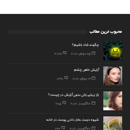
محبوب ترین مطالب
چگونه شاد باشیم؟
25 جولای, 2017
3,891
آرایش خاص چشم
19 جولای, 2016
1,361
راز زیبایی زنان بدون آرایش در چیست؟
12 آگوست, 2017
285
شیوه درست بخار دادن پوست در خانه
27 آگوست, 2017
262