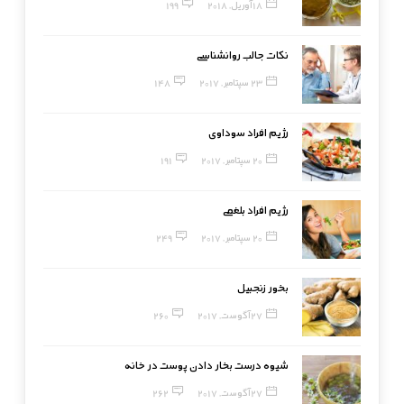
18 آوریل, 2018
199
نکات جالب روانشناسی
23 سپتامبر, 2017
148
رژیم افراد سوداوی
20 سپتامبر, 2017
191
رژیم افراد بلغمی
20 سپتامبر, 2017
249
بخور زنجبیل
27 آگوست, 2017
260
شیوه درست بخار دادن پوست در خانه
27 آگوست, 2017
262