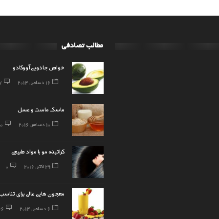
مطالب تصادفی
خواص جادویی آووکادو
16 دسامبر, 2014
7
ماسک ماست و عسل
10 دسامبر, 2016
50
کراتینه مو با مواد طبیعی
29 اکتبر, 2016
0
معجون هایی عالی برای تناسب 
6 دسامبر, 2014
66