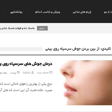
 از مو
رژیم های غذایی
ورزش و تناسب اندام
روانشناسی
ماسک حنا و فوائد ماسک حنا بر روی پو
8 سال قبل
کلیدی: از بین بردن جوش سرسیاه روی بینی
درمان جوش های سرسیاه روی بی
23 مه, 2017
habibi
پوست
رفع ج
,
می‎برد. نکته‎ مثبت آن این است که مثل آبلیمو حس سوزن ندارد. دوغ دارای اسیدلاکتیک …