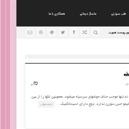
طب سوزنی
ماساژ درمانی
همکاری با ما
ست صورت
نکات جالب روانشناسی
رژیم افراد سوداوی
9 سال قبل
9 سال قبل
نی
0
وش
دوغ یکی از بهترین راه‎های خانگی است که نه تنها موجب حذف جوش‎های سرسیاه می‎شود، همچنین لک‎ها را از بین
ادامه مطلب