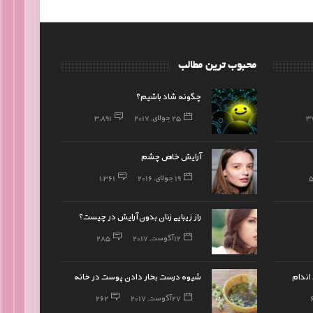
محبوب ترین مطالب
چگونه شاد باشیم؟
3
25 جولای, 2017
3,891
آرایش خاص چشم
19 جولای, 2016
1,361
راز زیبایی زنان بدون آرایش در چیست؟
12 آگوست, 2017
285
اندام
شیوه درست بخار دادن پوست در خانه
27 آگوست, 2017
262