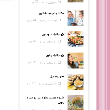
18 آوریل, 2018
199
نکات جالب روانشناسی
23 سپتامبر, 2017
148
رژیم افراد سوداوی
20 سپتامبر, 2017
191
رژیم افراد بلغمی
20 سپتامبر, 2017
249
بخور زنجبیل
27 آگوست, 2017
260
شیوه درست بخار دادن پوست در
خانه