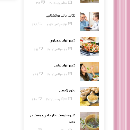
18 آوریل, 2018
199
نکات جالب روانشناسی
23 سپتامبر, 2017
148
رژیم افراد سوداوی
20 سپتامبر, 2017
191
رژیم افراد بلغمی
20 سپتامبر, 2017
249
بخور زنجبیل
27 آگوست, 2017
260
شیوه درست بخار دادن پوست در
خانه