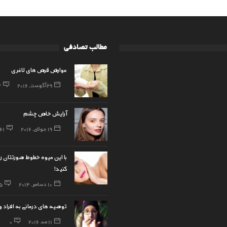
مطالب تصادفی
عوارض قرص‌ های لاغری
29 آگوست, 2016
2
آرایش خاص چشم
19 جولای, 2016
361
با این میوه خطوط صورتتان ر
کنید!
10 دسامبر, 2014
5
توصیه های درمانی به افراد 
11 مه, 2016
0