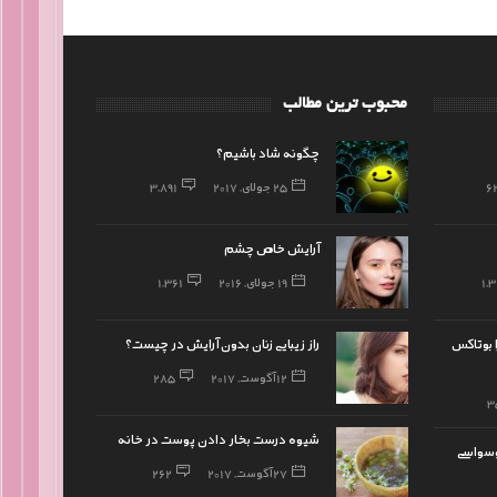
محبوب ترین مطالب
چگونه شاد باشیم؟
6
25 جولای, 2017
3,891
آرایش خاص چشم
1,
19 جولای, 2016
1,361
ا بوتاکس
راز زیبایی زنان بدون آرایش در چیست؟
12 آگوست, 2017
285
3
شیوه درست بخار دادن پوست در خانه
وسواسی
27 آگوست, 2017
262