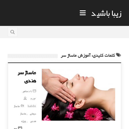
زیبا باشید
کلمات کلیدی: آموزش ماساژ سر
ماساژ سر
هندی
9 دسامبر,
2014
habibi
ماساژ
درمانی
ماساژ
,
هندی
ویژه
,
21