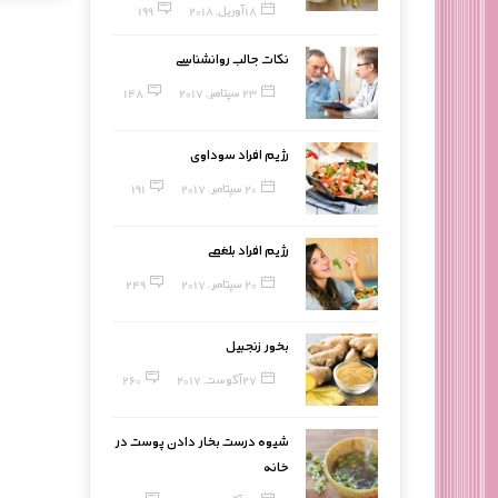
18 آوریل, 2018
199
نکات جالب روانشناسی
23 سپتامبر, 2017
148
رژیم افراد سوداوی
20 سپتامبر, 2017
191
رژیم افراد بلغمی
20 سپتامبر, 2017
249
بخور زنجبیل
27 آگوست, 2017
260
شیوه درست بخار دادن پوست در
خانه