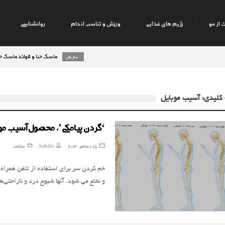
 از مو
رژیم های غذایی
ورزش و تناسب اندام
روانشناسی
ماسک حنا و فوائد ماسک حنا بر ر
8 سال قبل
کلیدی: آسیب موبایل
‘گردن پیامکی’، محصول آسیب مو
15 دسامبر, 2014
habibi
سلامت
خم کردن سر برای استفاده از تلفن همراه
و نخاع می شود. آنها شیوع درد و ناراحتی