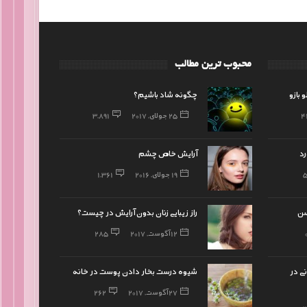
محبوب ترین مطالب
بازو
چگونه شاد باشیم؟
4
25 جولای, 2017
3,891
رد
آرایش خاص چشم
19 جولای, 2016
1,361
سن
راز زیبایی زنان بدون آرایش در چیست؟
12 آگوست, 2017
285
ی در
شیوه درست بخار دادن پوست در خانه
27 آگوست, 2017
262