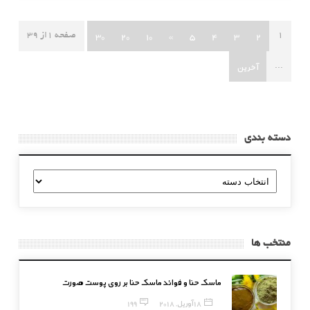
30
20
10
»
5
4
3
2
1
صفحه 1از 39
آخرین
...
دسته بندی
دسته
بندی
منتخب ها
ماسک حنا و فوائد ماسک حنا بر روی پوست صورت
18 آوریل, 2018
199