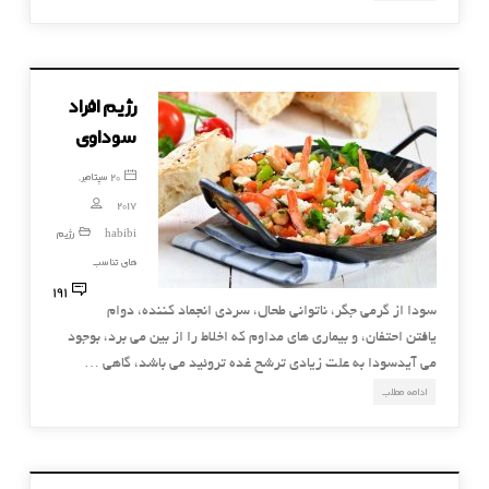
رژیم افراد
سوداوی
20 سپتامبر,
2017
habibi
رژیم
های تناسب
191
سودا از گرمی جگر، ناتوانی طحال، سردی انجماد کننده، دوام
یافتن احتفان، و بیماری های مداوم که اخلاط را از بین می برد، بوجود
می آیدسودا به علت زیادی ترشح غده تروئید می باشد، گاهی …
ادامه مطلب