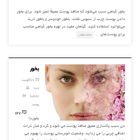
بخور گیاهی سبب می‌شود که منافذ پوست عمیقاً تمیز شود. برای بخور
دادن پوست چرب از سبوس غلات، بلغور جودوسر و بلغور ذرت
می‌توانید استفاده کنید. گیاهان مفید در تهیه بخور گیاهی مناسب
برای پوست‌های …
ادامه مطلب
بخور
27 آگوست,
2017
habibi
پوست
167
بخوردا
دن سبب پاكسازی عمیق منافذ پوست می شود و گرد و غبار ذرات
اضافی چربی را می زداید، وضعیت خونرسانی پوست را بهبود می