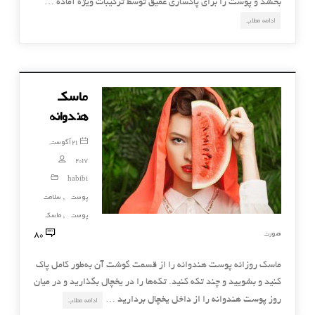
بخشد و پوست را برای پاكسازی عمیق توسط تركیبات ویژه آماده …
ادامه مطلب
ماسک
هندوانه
21 آگوست,
2017
habibi
پوست
سلامت
,
پوست
ماسک
,
80
صورت
ماسك روزانه پوست هندوانه را از قسمت گوشت آن به‌طور كامل پاك
كنيد و بشوييد و چند تكه كنيد. تكه‌ها را در يخچال بگذاريد و در ميان
روز پوست هندوانه را از داخل يخچال برداريد …
ادامه مطلب