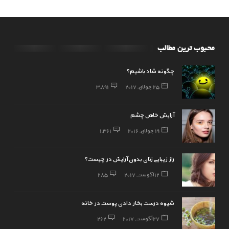
محبوب ترین مطالب
چگونه شاد باشیم؟
25 جولای, 2017
3,891
آرایش خاص چشم
19 جولای, 2016
1,361
راز زیبایی زنان بدون آرایش در چیست؟
12 آگوست, 2017
285
شیوه درست بخار دادن پوست در خانه
27 آگوست, 2017
262