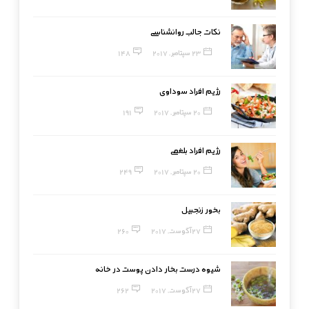
نکات جالب روانشناسی
23 سپتامبر, 2017
148
رژیم افراد سوداوی
20 سپتامبر, 2017
191
رژیم افراد بلغمی
20 سپتامبر, 2017
249
بخور زنجبیل
27 آگوست, 2017
260
شیوه درست بخار دادن پوست در خانه
27 آگوست, 2017
262