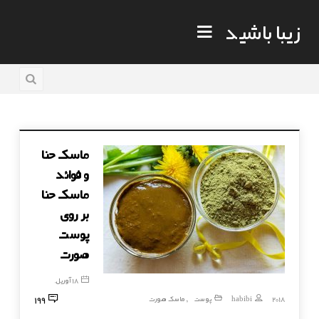
زیبا باشید
ماسک حنا
و فوائد
ماسک حنا
بر روی
پوست
صورت
18 آوریل,
199
2018
habibi
پوست
ماسک صورت
,