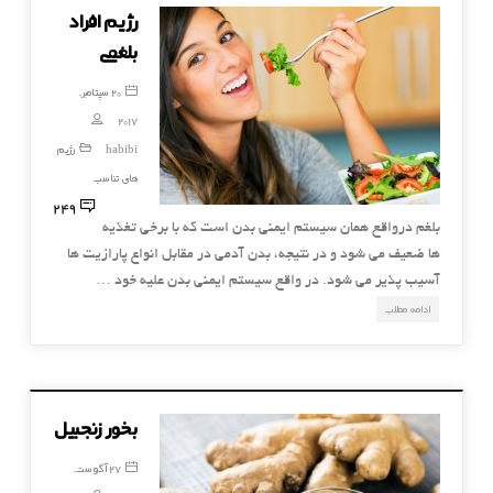
رژیم افراد
بلغمی
20 سپتامبر,
2017
habibi
رژیم
های تناسب
249
بلغم درواقع همان سیستم ایمنی بدن است که با برخی تغذیه
ها ضعیف می شود و در نتیجه، بدن آدمی در مقابل انواع پارازیت ها
آسیب پذیر می شود. در واقع سیستم ایمنی بدن علیه خود …
ادامه مطلب
بخور زنجبیل
27 آگوست,