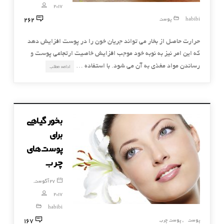
2017
262
habibi
پوست
حرارت حاصل از بخار می تواند جریان خون را در پوست افزایش دهد
که این امر نیز به نوبه خود موجب افزایش خاصیت ارتجاعی پوست و
رساندن مواد مغذی به آن می شود. با استفاده …
ادامه مطلب
بخور گیاهی
برای
پوست‌های
چرب
27 آگوست,
2017
habibi
167
پوست
پوست چرب
,