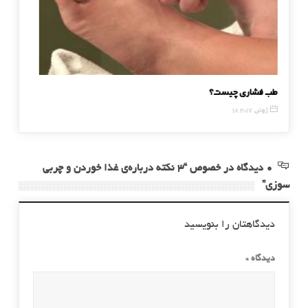
طب فشاری چیست؟
رژیم غذا
18 ژوئن, 2017
23 مه, 2016
0 دیدگاه در خصوص “۳ نکته درباره‌ی غذا خوردن و چربی
سوزی”
دیدگاهتان را بنویسید
دیدگاه
*