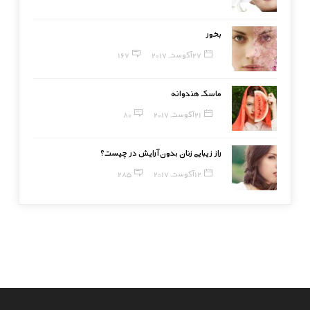
بخور
27 آگوست, 2017
167
ماسک هندوانه
21 آگوست, 2017
80
راز زیبایی زنان بدون آرایش در چیست؟
12 آگوست, 2017
285