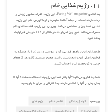
۱۱
.
رژیم غذایی خام
به گفته‌ی
Eating Well magazine
، این رژیم، افراد مشهور زیادی را
جذب کرده است، از جمله آماندا سایفرد و اوما تورمن
.
نام این رژیم
غذایی همه چیز را مشخص می‌کند
.
پیروان این رژیم، فقط غذاهای خام
مصرف می‌کنند
.
هیچ چیز نمی‌تواند در بالاتر از ۱۱۸ درجه‌ی فارنهایت
پخته شود
.
طرفداران این برنامه‌ی غذایی، آن را دوست دارند زیرا تا زمانیکه به
قوانین اصلی این رژیم پایبند باشند، مجبور نیستند کالری‌ها، گرم‌های
چربی، و کربوهیدرات را حساب کنند
.
شما چه فکری می‌کنید؟آیا بنظر شما این رژیم‌ها احمقانه هستند؟ آیا تا
بحال یکی از آنها را امتحان کرده‌اید؟ نظرتان را برای ما بنویسید
.
انواع رِژیم غذایی
تناسب اندام
رژیم غذایی
برچسب
رژیم غذایی PH
رژیم غذایی اسموتی
رژیم غذایی با کالری بسیار کم