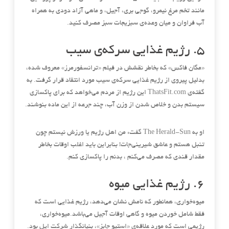
مانند تخم مرغ نیمرو، گوجی بری، آجیل، و ماهی آزاد دودی به همراه
آب فراوان و میان وعده‌ی سبزیجات سبز مصرف کنید
.
۵
.
رژیم غذایی سرکه‌ی سیب
«
مگان فاکس
»
که بخاطر نقشش در فیلم
«
ترانسفورمرز
»
معروف شده،
بدلیل پیروی از رژیم غذایی سرکه‌ی سیب مورد انتقاد قرار گرفت
.
به
گفته‌ی
ThatsFit.com
این رژیم از مردم می‌خواهد که برای پاکسازی
سیستم بدن و خلاص شدن از وزن آب، چند جرعه از این ماده بنوشند
.
او به
The Herald-Sun
گفت
:
من اهل رژیم یا ورزش نیستم چون
تنبل هستم و عاشق شیرینی‌جات
!
بنابراین باید اغلب اوقات بخاطر
مقدار قندی که مصرف می‌کنم ، بدنم را پاکسازی کنم
.
۶
.
رژیم غذایی میوه
میوه‌خواری، همانطور که نامش نشان می‌دهد، رژیم غذایی است که
فقط شامل خوردن میوه و گاهی اوقات آجیل می‌باشد
.
میوه‌خواری،
رژیمی است که مورد علاقه‌ی
«
استیو جابز
»
، بنیانگذار شرکت اپل بود
.