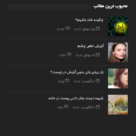
محبوب ترین مطالب
چگونه شاد باشیم؟
25 جولای, 2017
3,891
آرایش خاص چشم
19 جولای, 2016
1,361
راز زیبایی زنان بدون آرایش در چیست؟
12 آگوست, 2017
285
شیوه درست بخار دادن پوست در خانه
27 آگوست, 2017
262