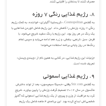
مصرف کنند تا بدنشان را قلیایی کنند
.
۸
.
رژیم غذایی رنگی ۷ روزه
به گفته‌ی
Cosmopolitan
، «کریستینا آگیلرای» خواننده، به کمک رژیم
رنگی ۷ روزه، وزنش را کاهش داد
.
این رژیم شامل خوردن غذاهایی با
یک رنگ در هر روز بود
.
این رژیم با رنگ سفید شروع می‌شود، با
قرمز، سبز، نارنجی، بنفش، و زرد هم ادامه می‌یابد و سپس تمام
رنگ‌ها در روز پایانی برنامه استفاده می‌شوند
!
جزئیات این رژیم غذایی، در کتابی به همین نام از
«
ویندی ویسل
»
تعریف شده است
.
۹
.
رژیم غذایی اسموتی
به گفته‌ی
Stir.com
وقتی «جسیکا سیمپسون» بعد از تولد دخترش
ماکسول در سال ۲۰۱۲ تصمیم گرفت وزنش را پایین بیاورد، شروع
کرد به مراقبت از وزن و پیروی از یک رژیم غذایی اسموتی که آشپز
شخصی‌اش ابداع کرده بود
.
این برنامه‌ی ۴ ماهه شامل یک رژیم