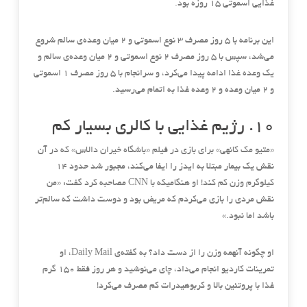
غذایی اسموتی ۱۵ روزه بود
.
این برنامه با ۵ روز مصرف ۳ نوع اسموتی و ۲ میان وعده‌ی سالم شروع
می‌شد، سپس با ۵ روز مصرف ۲ نوع اسموتی و ۲ میان وعده‌ی سالم و
یک وعده غذا ادامه پیدا می‌کرد، و سرانجام با ۵ روز مصرف ۱ اسموتی
و ۲ میان وعده و ۲ وعده غذا به اتمام می‌رسید
.
۱۰
.
رژیم غذایی با کالری بسیار کم
«
متیو مک کانهی
»
برای بازی در فیلم
«باشگاه خیران
دالاس
»
که در آن
نقش یک بیمار مبتلا به ایدز را ایفا می‌کند، مجبور شد حدود ۱۴
کیلوگرم وزن کم کند
!
او هنگامیکه با
CNN
مصاحبه کرد گفت
: «
من
نقش مردی را بازی می‌کردم که مریض بود و دوست داشت که سالم‌تر
باشد اما نبود
.»
او چگونه آنهمه وزن را از دست داد؟ به گفته‌ی
Daily Mail
، او
تمرینات کاردیو انجام می‌داد، چای می‌نوشید و هر روز فقط ۱۵۰ گرم
غذا با پروتئین بالا و کربوهیدرات کم مصرف می‌کرد
!