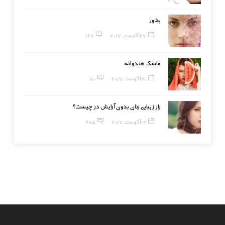
بخور
27 آگوست, 2017
167
ماسک هندوانه
21 آگوست, 2017
80
راز زیبایی زنان بدون آرایش در چیست؟
12 آگوست, 2017
285