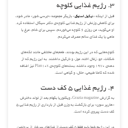
۳
.
رژیم غذایی کلوچه
نیکول اسنوکی
قبل از اینکه
«
»
بازیگر مجموعه
«
جرسی شور
»
مادر شود،
برای کاهش وزنش از رژیم غذایی کلوچه‌ی دکتر سیگال استفاده کرد
.
او می‌گوید
:
من روزی ۶ کلوچه می‌خوردم، سپس برای شام، مرغ یا
ماهی یا یک غذای سالم مصرف می‌کردم
.
کلوچه‌هایی که در این رژیم بودند، طعم‌های مختلفی مانند تکه‌های
شکلات، جو، زغال اخته، موز، و نارگیل داشتند
.
به این رژیم که از
دهه‌ی ۱۹۷۰ وجود داشته، بسته‌های کلوچه‌ی
Plan10x
نیز اضافه
شده که کاملا طبیعی، حلال، و گیاهی است
.
۴
.
رژیم غذایی ۵ کف دست
به گزارش
Grazia magazine
، ویکتوریا بکهام بعد از تولد دخترش
«
هارپر سون
»
برای بازگشت به وزن قبل از بارداری از رژیم غذایی ۵
کف دست پیروی کرده است
.
در این رژیم شما باید فقط ۵ کف دست از غذاهای سرشار از پروتئین