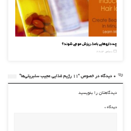
چه داروهایی باعث ریزش مو می شوند؟
چگونه در
2 دسامبر, 2014
17 جولای, 017
0 دیدگاه در خصوص “۱۱ رژیم غذایی عجیب سلبریتی‌ها”
دیدگاهتان را بنویسید
دیدگاه
*