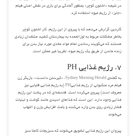
در نتیجه
«
اشتون کوچر
»
بمنظور آمادگی برای بازی در نقش اصلی فیلم
«
جابز
»
از رژیم میوه استفاده کرد
.
گاردین گزارش می‌دهد که با پیروی از این رژیم، کار اشتون کوچر
بخاطر مشکلات مربوط به لوزالمعده به بیمارستان کشید
.
منتقدان زیادی
هستند که می‌گویند رساندن تمام مواد مغذی مورد نیاز بدن برای
زنده ماندن از طریق یک رژیم میوه، تقریبا غیر ممکن است
.
۷
.
رژیم غذایی
PH
به گفته‌ی
Sydney Morning Herald
، «کیرستن دانست»، بازیگر زن
فیلم مرد عنکبوتی از رژیم غذایی
PH (
به رژیم غذایی قلیایی نیز
معروف است
)
پیروی می‌کرده است
.
فلسفه‌ای که در پشت این رژیم
غذایی وجود دارد، این است که غذاهای اسیدی مانند گوشت و لبنیات
فشار زیادی روی بدن وارد می‌کنند و باعث افزایش وزن و التهاب
می‌شوند
.
پیروان این رژیم غذایی تشویق می‌شوند که سبزیجات کاملا سبز