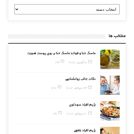
دسته
بندی
منتخب ها
ماسک حنا و فوائد ماسک حنا بر روی پوست صورت
18 آوریل, 2018
199
نکات جالب روانشناسی
23 سپتامبر, 2017
148
رژیم افراد سوداوی
20 سپتامبر, 2017
191
رژیم افراد بلغمی