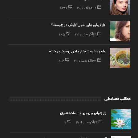
19 جولای, 2016
1,361
راز زیبایی زنان بدون آرایش در چیست؟
12 آگوست, 2017
285
شیوه درست بخار دادن پوست در خانه
27 آگوست, 2017
262
مطالب تصادفی
راز جوانی و زیبایی با 10 ماده طبیعی
29 آگوست, 2016
0