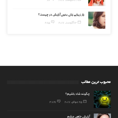
راز زیبایی زنان بدون آرایش در چیست؟
12 آگوست, 2017
285
محبوب ترین مطالب
چگونه شاد باشیم؟
25 جولای, 2017
3,891
آرایش خاص چشم