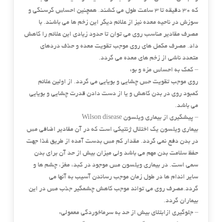
که ۳۰ دقیقه تا ۳ ساعت طول می کشند. همچنین احساس گرسنگی و
سوزش در ناحیه معده نیز از علائم دیگر این زخم ها می باشند. با
مصرف مقادیر مناسب روی می توان تا حدود زیادی این علائم را کاهش
داد. مصرف مکمل های روی موجب تقویت معده و حذف دردهای
متعدد ناشی از زخم های معده می گردد.
– کمک به احساس مزه و بو:
روی موجب تقویت حس چشایی و بویایی می گردد. از اولین علائم
کمبود روی در بدن کاهش و یا از دست دادن قدرت چشایی و بویایی
می باشد.
– پیشگیری از بیماری ویلسون Wilson disease
بیماری ویلسون یک اختلال ژنتیکی است که در آن مقادیر اضافی مس
در بدن دفع نمی گردد. مقدار کم مس بدست آمده از طریق غذا جهت
حفظ سلامت بدن مهم می باشد ولی میزان بیش از حد آن برای بدن
سمی است. در بیماری ویلسون مس موجود در کبد، مغز، چشم ها و
سایر اندام ها در طول زمان موجب رساندن آسیب به آنها می
گردد.مصرف روی می تواند موجب کاهش چشمگیر جذب مس در این
بیماران گردد.
– جلوگیری ازابتلای بیش از حد به سرماخوردگی معمولی: