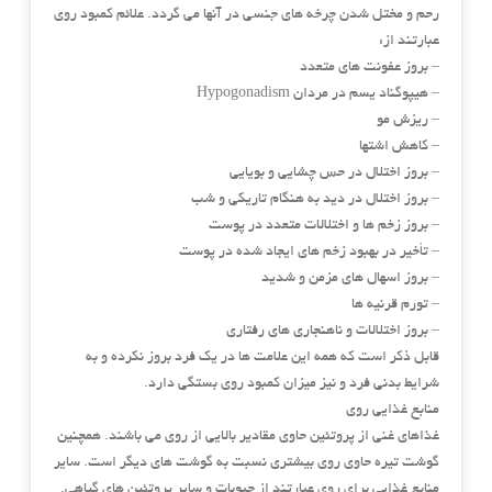
رحم و مختل شدن چرخه های جنسی در آنها می گردد. علائم کمبود روی
عبارتند از:
– بروز عفونت های متعدد
– هیپوگناد یسم در مردان Hypogonadism
– ریزش مو
– کاهش اشتها
– بروز اختلال در حس چشایی و بویایی
– بروز اختلال در دید به هنگام تاریکی و شب
– بروز زخم ها و اختلالات متعدد در پوست
– تأخیر در بهبود زخم های ایجاد شده در پوست
– بروز اسهال های مزمن و شدید
– تورم قرنیه ها
– بروز اختلالات و ناهنجاری های رفتاری
قابل ذکر است که همه این علامت ها در یک فرد بروز نکرده و به
شرایط بدنی فرد و نیز میزان کمبود روی بستگی دارد.
منابع غذایی روی
غذاهای غنی از پروتئین حاوی مقادیر بالایی از روی می باشند. همچنین
گوشت تیره حاوی روی بیشتری نسبت به گوشت های دیگر است. سایر
منابع غذایی برای روی عبارتند از حبوبات و سایر پروتئین های گیاهی.