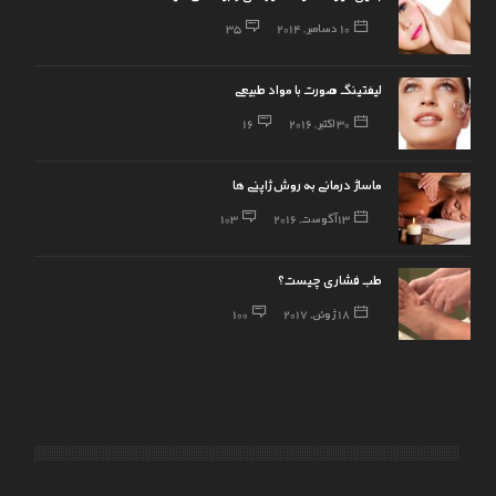
10 دسامبر, 2014
35
لیفتینگ صورت با مواد طبیعی
30 اکتبر, 2016
16
ماساژ درمانی به روش ژاپنی ها
13 آگوست, 2016
103
طب فشاری چیست؟
18 ژوئن, 2017
100