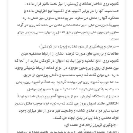
کمبود روی ساختار غشاهای زیستی را نیز تحت تاثیر قرار داده ،
حساسیت آنها را در برابر آسیب های اکسیداتیو افزایش داده و
عملکرد آنها را مختل می سازد. در پیامدهی سلولی نیز نقش دارد
بطوریکه بررسی های اخیر دانشمندان نشان می دهد که روی در آزاد
سازی هورمون های پیام رسان و نیز انتقال پیامهای عصبی بسیار موثر
است.
– درمان و پیشگیری از سوء تغذیه (بویژه در کودکی):
مطالعات و بررسی های صورت گرفته، نشان از ارتباط مستقیم میان
کمبود روی، سوء تغذیه و نیز ابتلا به اسهال در کودکان دارد. از آنجا که
بین محتوای روی و پروتئین موجود در انواع غذاها ارتباط نزدیکی وجود
دارد، می توان گفت که جذب نامناسب و ناکافی پروتئین از طریق
غذاها موجب کمبود روی نیز خواهد گردید. به هنگام کمبود روی، بدن
نسبت به باکتری های تولید کننده توکسین یا سم و نیز عوامل
بیماریزای دستگاه گوارش اعم از ویروسها آسیب پذیرتر شده و نهایتاً
اختلالاتی مانند اسهال بروز می کنند که به نوبه خود موجب مختل شدن
جذب سایر مواد مغذی گشته و وضعیت غیر عادی از نظر میزان وجود
مواد معدنی و غذایی در بدن ایجاد می کنند.
– جلوگیری ازبروز زخم های معده ای:
زخم های معده ای عموماً همراه با درد شدید در ناحیه معده می باشند