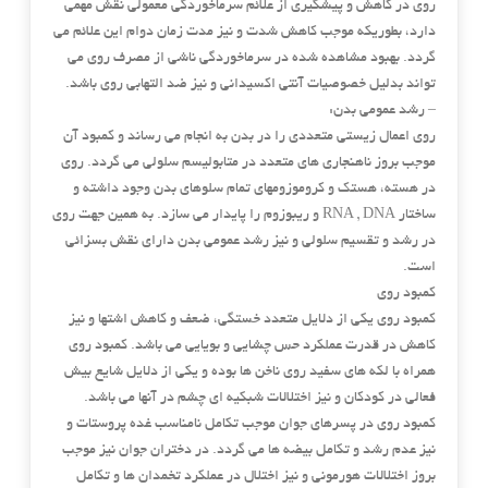
روی در کاهش و پیشگیری از علائم سرماخوردگی معمولی نقش مهمی
دارد، بطوریکه موجب کاهش شدت و نیز مدت زمان دوام این علائم می
گردد. بهبود مشاهده شده در سرماخوردگی ناشی از مصرف روی می
تواند بدلیل خصوصیات آنتی اکسیدانی و نیز ضد التهابی روی باشد.
– رشد عمومی بدن:
روی اعمال زیستی متعددی را در بدن به انجام می رساند و کمبود آن
موجب بروز ناهنجاری های متعدد در متابولیسم سلولی می گردد. روی
در هسته، هستک و کروموزومهای تمام سلوهای بدن وجود داشته و
ساختار RNA , DNA و ریبوزوم را پایدار می سازد. به همین جهت روی
در رشد و تقسیم سلولی و نیز رشد عمومی بدن دارای نقش بسزائی
است.
کمبود روی
کمبود روی یکی از دلایل متعدد خستگی، ضعف و کاهش اشتها و نیز
کاهش در قدرت عملکرد حس چشایی و بویایی می باشد. کمبود روی
همراه با لکه های سفید روی ناخن ها بوده و یکی از دلایل شایع بیش
فعالی در کودکان و نیز اختلالات شبکیه ای چشم در آنها می باشد.
کمبود روی در پسرهای جوان موجب تکامل نامناسب غده پروستات و
نیز عدم رشد و تکامل بیضه ها می گردد. در دختران جوان نیز موجب
بروز اختلالات هورمونی و نیز اختلال در عملکرد تخمدان ها و تکامل