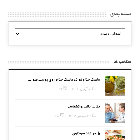
دسته بندی
دسته
بندی
منتخب ها
ماسک حنا و فوائد ماسک حنا بر روی پوست صورت
18 آوریل, 2018
199
نکات جالب روانشناسی
23 سپتامبر, 2017
148
رژیم افراد سوداوی