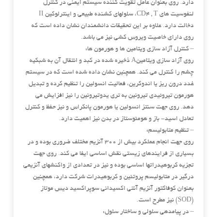
دارد. روی بعنوان عامل تقویت کننده سیستم ایمنی در کنترل
لنفوسیت های CD4 , T، سلولهای کشنده طبیعی و اینترلوکین II
دخالت دارد. علاوه بر این تحقیقات دانشمندان نشان داده است که
روی دارای خاصیت ویروس کشی نیز می باشد.
– کنترل آزاد سازی ویتامین ها و هورمون ها:
روی آزاد سازی ویتامینA ذخیره شده در کبد و انتقال آن به شبکیه
چشم را کنترل می کند. همچنین نشان داده شده است که در سیستم
غدد درون ریز یا اندوکرین، فعالیت انسولین را تنظیم کرده و تبدیل
هورمون تیروئیدی تیرونین به تری یدوتیرونین را نیز افزایش می
دهد. روی جهت سنتز انسولین یا هورمون پانکراس و نیز حفظ و کنترل
تعادل اسید- باز و هومئوستاز در بدن نیز اهمیت دارد.
– تنظیم متابولیسم:
روی جهت انجام عملکرد بیش از ۳۰۰ آنزیم مختلف ضروری بوده و در
بسیاری از فرایندهای زیستی نقش اساسی ایفا می کند. روی جهت
تجزیه کربوهیدراتها اساسی بوده و نیز در تعدادی از واکنشهای آنزیمی
درگیر در متابولیسم پروتئین و کربوهیدرات شرکت دارد، همچنین
بعنوان کوفاکتور آنزیم آنتی اکسیدانی سوپراکسید دیس موتاز
(SOD) نیز مطرح است.
– در پیامدهی سلولی و ساختار سلول: