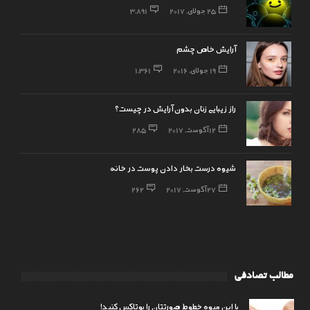
25 جولای, 2017
3,891
آرایش خاص چشم
19 جولای, 2016
1,361
راز زیبایی زنان بدون آرایش در چیست؟
12 آگوست, 2017
285
شیوه درست بخار دادن پوست در خانه
27 آگوست, 2017
262
مطالب تصادفی
با این میوه خطوط صورتتان را بوتاکس کنید!