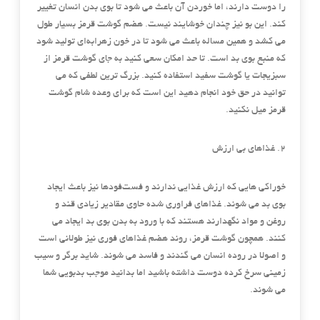
را دوست دارند، اما خوردن آن باعث می شود تا بوی بدن انسان تغییر
کند. این بو نیز چندان خوشایند نیست. هضم گوشت قرمز بسیار طول
می کشد و همین مساله باعث می شود تا در خون زهرابه‌ای تولید شود
که منبع بوی بد است. تا حد امکان سعی کنید به جای گوشت قرمز از
سبزیجات یا گوشت سفید استفاده کنید. بزرگ ترین لطفی که می
توانید در حق خود انجام دهید این است که برای وعده شام گوشت
قرمز میل نکنید.
2. غذاهای بی ارزش
خوراکی هایی که ارزش غذایی ندارند و فست‌فودها نیز باعث ایجاد
بوی بد می شوند. غذاهای فراوری شده حاوی مقادیر زیادی قند و
روغن و مواد نگهدارند هستند که با ورود به بدن بوی بد ایجاد می
کنند. همچون گوشت قرمز، روند هضم غذاهای فوری نیز طولانی است
و اصولا در روده انسان می گندند و فاسد می شوند. شاید برگر و سیب
زمینی سرخ کرده دوست داشته باشید اما بدانید موجب بدبویی شما
می شوند.