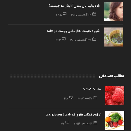
راز زیبایی زنان بدون آرایش در چیست؟
12 آگوست, 2017
285
شیوه درست بخار دادن پوست در خانه
27 آگوست, 2017
262
مطالب تصادفی
ماسک تمشک
20 مه, 2017
38
7 زوج غذایی مقوی که باید با هم بخورید
3 دسامبر, 2014
30