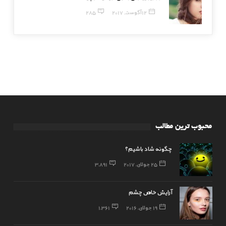
12 آگوست, 2017
285
محبوب ترین مطالب
چگونه شاد باشیم؟
25 جولای, 2017
3,891
آرایش خاص چشم
19 جولای, 2016
1,361