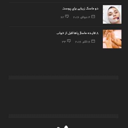
دو ماسک زیبایی برای پوست
4 جولای, 2016
62
8 فایده ماساژ پاها قبل از خواب
16 اکتبر, 2016
34