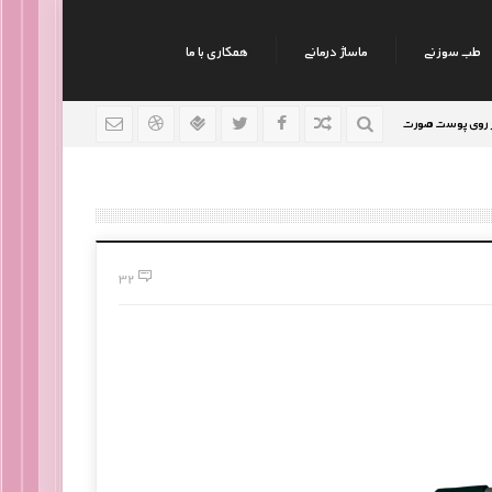
طب سوزنی
ماساژ درمانی
همکاری با ما
رت
نکات جالب روانشناسی
رژیم افراد سوداوی
9 سال قبل
9 سال قبل
32