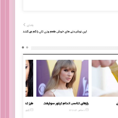
بعدی
این نوشیدنی های خوش طعم وزن تان را کم می کنند
یرپوستی
رازهای تناسب اندام تیلور سوئیفت
طرز تهیه رنگ موی
22 دسامبر, 2014
31 ژانویه, 2017