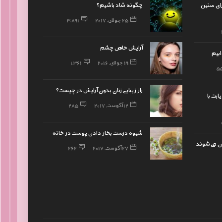
رای سنین
چگونه شاد باشیم؟
25 جولای, 2017
3,891
آرایش خاص چشم
بیم
19 جولای, 2016
1,361
5
راز زیبایی زنان بدون آرایش در چیست؟
ابت با
12 آگوست, 2017
285
شیوه درست بخار دادن پوست در خانه
ن می‌شوند
27 آگوست, 2017
262