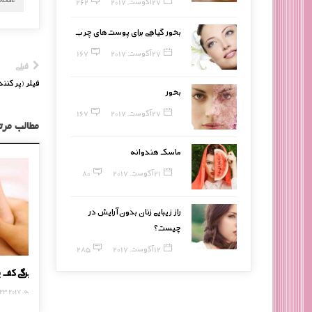
27 آگوست, 2017
262
بخور گیاهی برای پوست‌های چرب
27 آگوست, 2017
167
قبلی
فیلر (پر کنن
بخور
27 آگوست, 2017
167
مطالب مرت
ماسک هندوانه
21 آگوست, 2017
80
راز زیبایی زنان بدون آرایش در
چیست؟
12 آگوست, 2017
285
8 نکته برای افزایش وزن
رفع تیر
17 دسامبر, 2014
23 ژانویه, 7