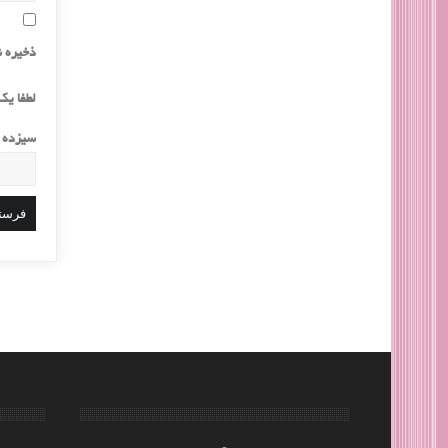
ذخیره ن
لطفا یک 
سیزده −