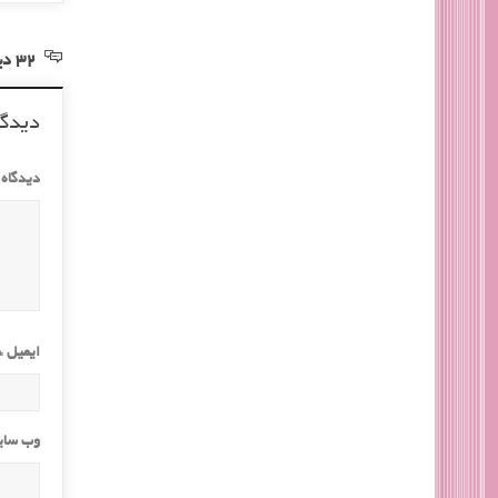
32 دیدگاه در خصوص “سیستم تاباتا، راهی برای چربی سوزی و عضله سازی”
دیدگا
دیدگاه
ایمیل
*
وب‌ سا