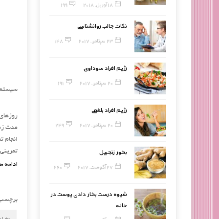
18 آوریل, 2018
199
نکات جالب روانشناسی
23 سپتامبر, 2017
148
رژیم افراد سوداوی
20 سپتامبر, 2017
191
سیستم ت
رژیم افراد بلغمی
20 سپتامبر, 2017
249
مدت زما
انجام ت
بخور زنجبیل
تمرینی 
ادامه م
27 آگوست, 2017
260
شیوه درست بخار دادن پوست در
برچسب
خانه
عضله