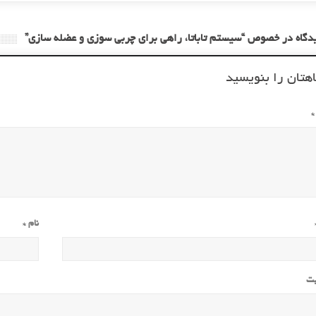
هتان را بنویسید
*
نام
*
یت