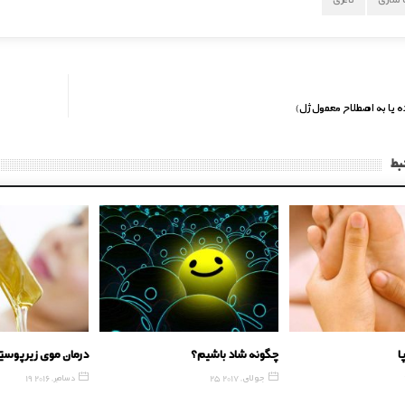
ده یا به اصطلاح معمول ژل)
بط
گی کف پا
چگونه شاد باشیم؟
درمان موی ز
201
25 جولای, 2017
19 دسامبر, 2016