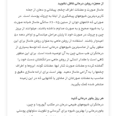
از معجزه روغن درمانی غافل نشوید
ماساژ صورت و عضلات اطراف چشم، پیشانی و دهان از جمله
کاربردیترین شیوههای پیشگیری از ابتلا به چروک پوست است. در
صورتی که خانمهای جوان از سنین 25-26 سالگی ماساژ شبانه صورت
را به شیوه صحیح و به صورت مداوم داشته باشند، میتوانند از بروز
چین و چروک در صورت خود تا پایان مراحل میانسالی و اواخر دهه 50
امیدوار باشند. استفاده از روغن ماهی به عنوان روغن ماساژ برای این
منظور یکی از مناسبترین شیوههای درمانی است که توسط بسیاری از
درمانگران طب سنتی چین به آن توصیه شده است. برای این منظور
کافی است با مقدار اندکی از روغن ماهی سرانگشتان دست خود را
آغشته کرده و عضلات صورت کنار لبها، عضلات گونه، ابروها و اطراف
چشمها را به آرامی ماساژ دهید. بهتر است برای ارائه ماساژی دقیق و
مناسب به عضلات صورتتان از مشاور یا کتابهایی که در این زمینه
منتشر شده کمک بگیرید.
هر روز بخور درمانی کنید
درمانگران شیوههای طبیعی درمان در مکتب آیورودا و چین،
بخوردرمانی را بهترین شیوه برای آبرسانی و تقویت سلولهای پوستی