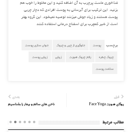
غذاخوری ماست پرچرب به آن اضافه کنید و این مخلوط را خوب هم
بزنید. این ترکیب برای آبرسانی به پوست افرادی که دچار چربی
پوست هستند و زیاد جوش میزنند توصیه نمیشود. این گروه بهتر
است از شیر کمچرب برای اسفناج درمانی استفاده کنند
پوست
جلوگیری از چین و چروک
جوان سازی پوست
برچسب
چروک چهره
رفع چروک صورت
زیبایی
زیبایی پوست
سلامت پوست
قبلی
بعدی
یوگای صورت Face Yoga
ناخن های سالم و بیمار را بشناسیم
مطالب مرتبط