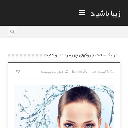
زیبا باشید
در یک ساعت چـروکهای چهـره را محــو کنید
2 آگوست, 2016
habibi
جوان سازی پوست
0