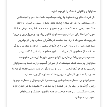
سلولها و بافتهای خشک را ترمیم کنید
اگر فرد اخمالویی هستید یا زیاد میخندید حتما خط اخم یا لبخندتان
روی پیشانی یا اطراف لبها و چشم ظاهر شده است. برخی از ما اخم
میکنیم، برخی به هنگام شادی چشمها را به هم میفشریم، برخی عضلات
صورت را منقبض میکنیم و همه اینها تاثیر زیادی در بروز چین و چروک
در پوست صورت دارد. به اعتقاد درمانگران سنتی یکی از بهترین
شیوههای مبارزه با بروز چین و چروکهای ناشی از شادی و غم در زندگی
استفاده از حمامهای گیاهی است. این حمام ها با تاثیر گذاشتن بر
اعصاب بدن و ریلکس کردن آنها و همین طور با آبرسانی دقیق به
سلولهای پوست کمک میکنند تا از میزان آسیب وارد شده به سلولهای
پوستی به مرور کم شود. از این رو درمانگران طب سنتی حمام کردن با
عصاره یا اسانس گیاهان دارویی مانند عصاره گل رز، عصاره
اسطوخودوس، عصاره بادام شیرین، عصاره گل پامچال و عصاره لیمو یا
روغن آواکادو را یک بار در هفته و به مدت 30 دقیقه به مراجعان خود
توصیه میکنند. این حمام موجب ترمیم بافتهای خشک و سلولهای
آسیبدیده میشود.