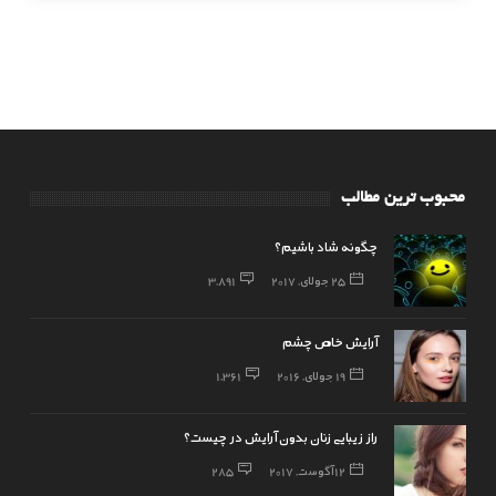
محبوب ترین مطالب
چگونه شاد باشیم؟
25 جولای, 2017
3,891
آرایش خاص چشم
19 جولای, 2016
1,361
راز زیبایی زنان بدون آرایش در چیست؟
12 آگوست, 2017
285