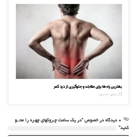
بهترین راه‌ها برای مقابله و جلوگیری از درد کمر
پیشنهاده
15 دسامبر, 2014
23 آگوست, 6
0 دیدگاه در خصوص “در یک ساعت چـروکهای چهـره را محــو
کنید”