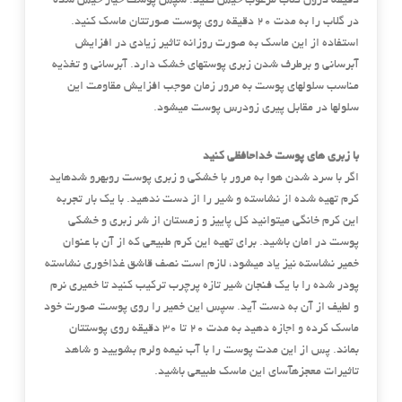
دقیقه درون گلاب مرغوب خیس کنید. سپس پوست خیار خیس شده
در گلاب را به مدت 20 دقیقه روی پوست صورتتان ماسک کنید.
استفاده از این ماسک به صورت روزانه تاثیر زیادی در افزایش
آبرسانی و برطرف شدن زبری پوستهای خشک دارد. آبرسانی و تغذیه
مناسب سلولهای پوست به مرور زمان موجب افزایش مقاومت این
سلولها در مقابل پیری زودرس پوست میشود.
با زبری های پوست خداحافظی کنید
اگر با سرد شدن هوا به مرور با خشکی و زبری پوست روبهرو شدهاید
کرم تهیه شده از نشاسته و شیر را از دست ندهید. با یک بار تجربه
این کرم خانگی میتوانید کل پاییز و زمستان از شر زبری و خشکی
پوست در امان باشید. برای تهیه این کرم طبیعی که از آن با عنوان
خمیر نشاسته نیز یاد میشود، لازم است نصف قاشق غذاخوری نشاسته
پودر شده را با یک فنجان شیر تازه پرچرب ترکیب کنید تا خمیری نرم
و لطیف از آن به دست آید. سپس این خمیر را روی پوست صورت خود
ماسک کرده و اجازه دهید به مدت 20 تا 30 دقیقه روی پوستتان
بماند. پس از این مدت پوست را با آب نیمه ولرم بشویید و شاهد
تاثیرات معجزهآسای این ماسک طبیعی باشید.