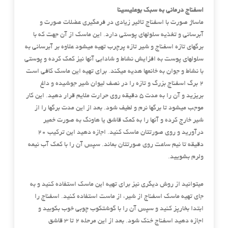
اسفناج درمانی به سبک بوعلیسینا
ماساژ صورت با اسفناج تاثیر زیادی در فرمگیری عضلات صورت و
آبرسانی و تغذیه سلولهای پوستی دارد. این ماسک از آن جهت که با
برگهای تازه اسفناج و شیر تازه پرچرب تهیه میشود علاوه بر آبرسانی به
سلولهای پوست به افزایش نشاط و شادابی آنها نیز کمک کرده و پوستی
با نشاط و جوان به خانمها هدیه میکند. برای تهیه این ماسک کافی است
2 برگ اسفناج بزرگ و تازه را در نصف لیوان شیر جوشیده و داغ
بریزید و آن را به مدت 5 دقیقه روی حرارت ملایم قرار دهید. این کار
موجب میشود تا برگها نرم و لطیف شود. بعد از این مدت برگها را از
شیر خارج کرده و آنها را به کمک قاشق یا هاونگ به صورت خمیر
درآورید و روی صورتتان ماسک کنید. اجازه دهید این ترکیب 20
دقیقه تا نیم ساعت روی صورتتان بماند. سپس آن را با کمک آب نیمه
ولرم بشویید.
میتوانید از روش دیگری نیز برای تهیه این ماسک استفاده کنید و به
جای تهیه ماسک اسفناج از شیر، از ماست استفاده کنید. اسفناج را
ابتدا بخارپز کنید و سپس آن را با گوشتکوب چوبی خوب بکوبید و
اجازه دهید اسفناج خنک شود. بعد از این مرحله 2 تا 3 قاشق