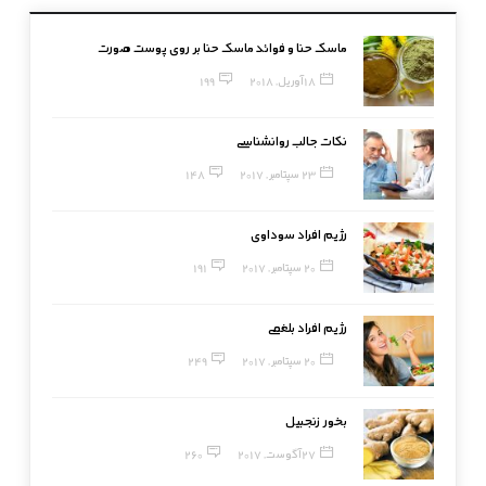
ماسک حنا و فوائد ماسک حنا بر روی پوست صورت
18 آوریل, 2018
199
نکات جالب روانشناسی
23 سپتامبر, 2017
148
رژیم افراد سوداوی
20 سپتامبر, 2017
191
رژیم افراد بلغمی
20 سپتامبر, 2017
249
بخور زنجبیل
27 آگوست, 2017
260