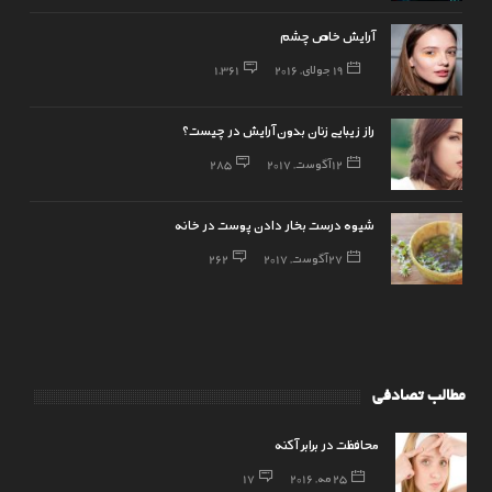
آرایش خاص چشم
19 جولای, 2016
1,361
راز زیبایی زنان بدون آرایش در چیست؟
12 آگوست, 2017
285
شیوه درست بخار دادن پوست در خانه
27 آگوست, 2017
262
مطالب تصادفی
محافظت در برابر آکنه
25 مه, 2016
17