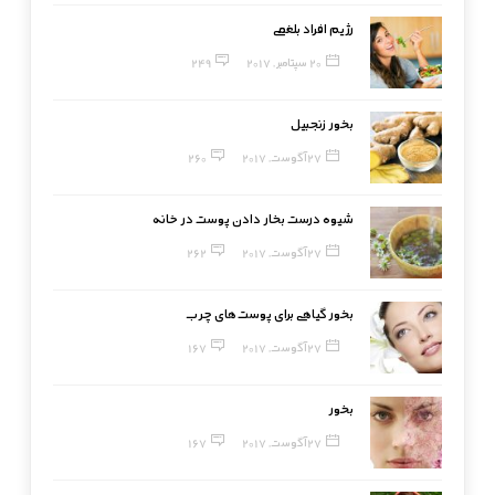
رژیم افراد بلغمی
20 سپتامبر, 2017
249
بخور زنجبیل
27 آگوست, 2017
260
شیوه درست بخار دادن پوست در خانه
27 آگوست, 2017
262
بخور گیاهی برای پوست‌های چرب
27 آگوست, 2017
167
بخور
27 آگوست, 2017
167