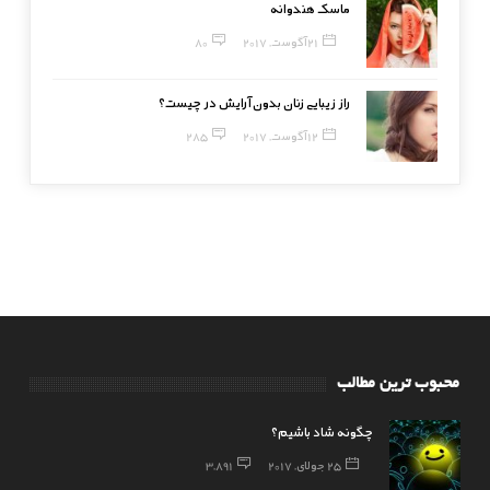
ماسک هندوانه
21 آگوست, 2017
80
راز زیبایی زنان بدون آرایش در چیست؟
12 آگوست, 2017
285
محبوب ترین مطالب
چگونه شاد باشیم؟
25 جولای, 2017
3,891