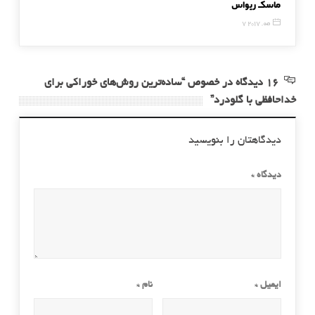
ماسک ریواس
با این میوه خطوط صورتتان را بوتاکس کنید!
7 مه, 2017
10 دسامبر, 014
16 دیدگاه در خصوص “ساده‌ترین روش‌های خوراکی برای
خداحافظی با گلودرد”
دیدگاهتان را بنویسید
دیدگاه
*
ایمیل
*
نام
*