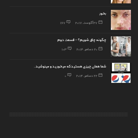
بخور
27 آگوست, 2017
167
چگونه چاق شویم؟ – قسمت دوم
20 دسامبر, 2014
103
شما همان چیزی هستید که میخورید و مینوشید..
22 دسامبر, 2014
0