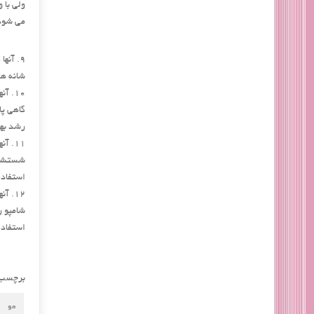
ولی با 
می شود 
9. آنه
شانه ها
10. 
رشد بهت
11. 
شستشوی 
استفاده
12. 
شامپو ر
استفاد
برچسب
مو