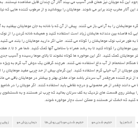
وجود این که مویتان نیز همان قدر آسیب می بیند آثار آن چندان قابل مشاهده نیستند. به وی
این آثار مخرب چند برابر می شوند. موهایتان را بپوشانید و از مرطوب کننده هایی که نی
ا گره موهایشان را به آرامی باز می کنند. پیش از آن که با شانه به جان موهایتان بیفتید به 
یی که فاصله بین دندانه هایشان زیاد است استفاده کنید و همیشه شانه کردن را از نوک م
آنها به طور مرتب نوک موهایشان را کوتاه می کنند. حتی اگر دارید موهایتان را بلند می کنید
گاهی پایین م
ر موهایتان کمک کنید. اگر این موخوره ها کوتاه نشوند تا بالای موها رسیده و آسیب جدی و
آنها هنگام استحمام از آب داغ استفاده نمی کنند. هرچند گرفتن یک دوش آب گرم به ویژه
مویتان از آب خیلی گرم استفاده کنید. این گرمای بیش از حد چربی مفید موهایتان را از
 از نرم کننده هرچقدر آب سردتر باشد مواد مغذی بهتر و بیشتر در موهایتان باقی می مانن
آنها می دانند چقدر از هر محصولی و درچه نقاطی باید استفاده کنند. اگر مویتان را در شامپو
ا بیشتر روی قسمت های نزدیک به کف سرتان بمالید که چرب تر هستند و به شستشوی بیشتر
ه کنید که خشک تر هستند و ممکن است دچار موخوره شوند.
اندام زیبا
حجیم شدن مو
حجیم شدن مو با این روش ها
درمان ریزش مو
زیبایی