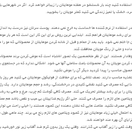
ستفاده کنید چند بار شستشو در هفته موهایتان را زیباتر خواهد کرد. اگر در شهرهایی با 
د، خشک یا تمیز زندگی می کنید کمتر مویتان را بشویید.
ها در استفاده از نرم کننده ها خساست به خرج نمی دهند. پوست سرتان نیز درست به اندا
رای رشد موهایتان فراهم کند. ابتدایی ترین روش برای این کار این است که هر بار موهایت
 جا ختم نمی شود. باید بعد از حمام و قبل از شانه کردن موهایتان از محصولاتی که مو را
ده و حتی از رنگ مویتان محافظت کند.
ها وفادار هستند. این از نظر متخصصین یک تصور اشتباه است که عوض کردن برند محصولات 
 کردن مویتان به آن محصولات باعث سلامتی آنها می شود. اشکالی ندارد که در جستجوی به
صول مناسب را پیدا کردید دیگر آن را عوض نکنید.
ا تغذیه مناسب دارند. نصف تلاشی که برای حفاظت از فولیکول موهایتان می کنید هر روز با 
تان را برای رشد بیشتر تحریک می کند. مصرف کافی گوشت کم چرب، مرغ و ماهی به رشد
ا ویتامین های لازم را مصرف می کنند. حتی اگر رژیم غذاییتان بی عیب و نقص باشد هم ممک
کافی مصرف نکنید. علامت هایی که نشان دهنده این کمبود هستند را خیلی راحت می توا
ه احتمال خیلی زیاد موهایتان نیز از کمبود ویتامین های لازم رنج می برند. چند ماهی طول 
مزایای آن بهره مند خواهند شد.
ا وقت کمی را زیر آفتاب می گذرانند. وقتی یک روز بدون کرم ضد آفتاب زیر نور خورشید بگ