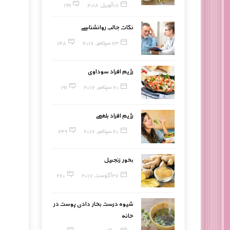
18 آوریل, 2018
199
نکات جالب روانشناسی
23 سپتامبر, 2017
148
رژیم افراد سوداوی
20 سپتامبر, 2017
191
رژیم افراد بلغمی
20 سپتامبر, 2017
249
بخور زنجبیل
27 آگوست, 2017
260
شیوه درست بخار دادن پوست در
خانه