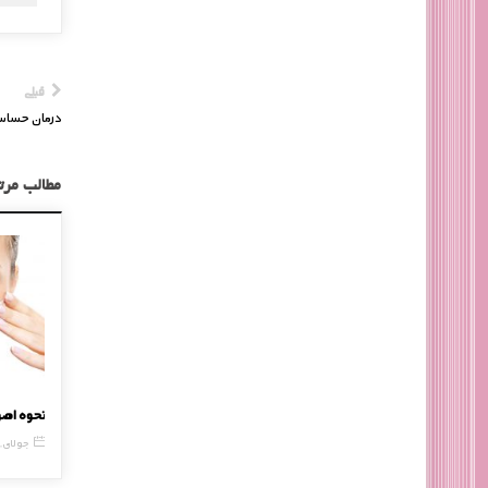
قبلی
درمان حساسی
مطالب مرت
ماسک موی سیر
نحوه اص
15 آوریل, 2017
24 جولای, 