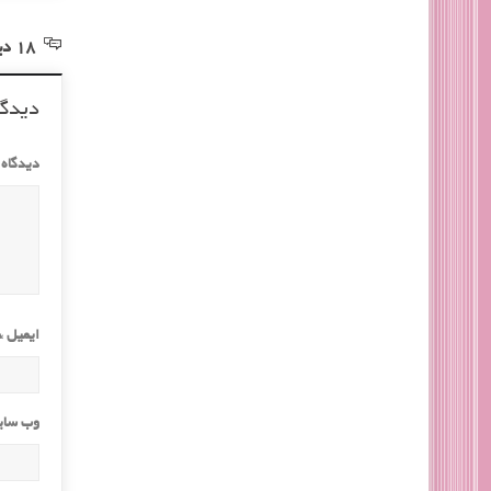
18 دیدگاه در خصوص “زیبایی و حجیم شدن مو با این روش ها”
دیدگا
دیدگاه
ایمیل
*
وب‌ سا