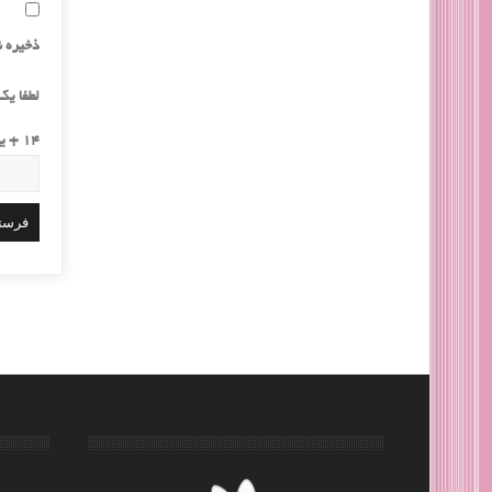
ذخیره ن
لطفا یک 
14 + یک =