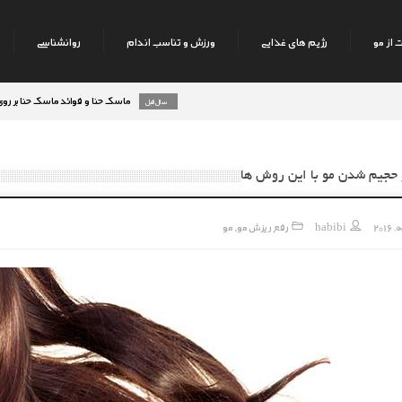
 از مو
رژیم های غذایی
ورزش و تناسب اندام
روانشناسی
ماسک حنا و فوائد ماسک حنا بر روی پوست صورت
8 سال قبل
 حجیم شدن مو با این روش ها
habibi
رفع ریزش مو
مو
,