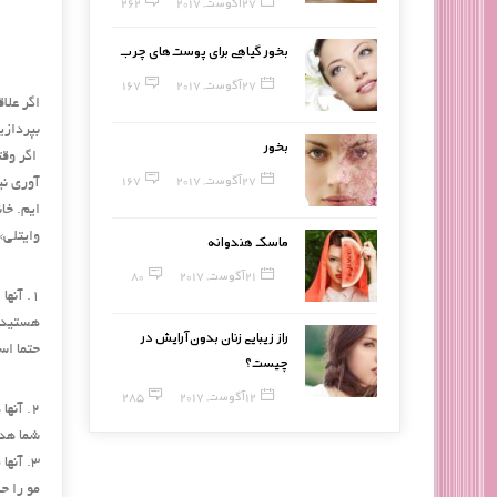
27 آگوست, 2017
262
بخور گیاهی برای پوست‌های چرب
27 آگوست, 2017
167
اگر علا
بپردازی
بخور
اگر وقت
27 آگوست, 2017
167
آوری نی
ایم. خا
وایتلی»
ماسک هندوانه
21 آگوست, 2017
80
1. آن
هستید، 
راز زیبایی زنان بدون آرایش در
حتما اس
چیست؟
12 آگوست, 2017
285
2. آن
شما هدی
3. آنه
مو را ح