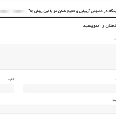
هتان را بنویسید
*
نام
*
یت