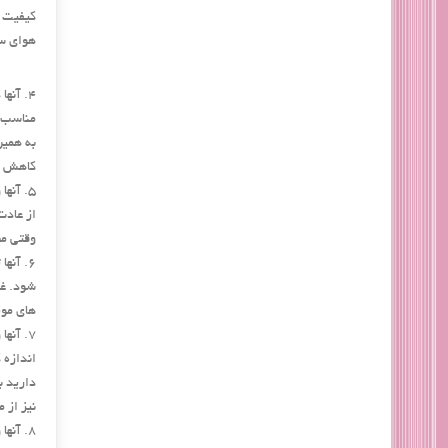
کیفیت ا
هوای سر
4. آن
مناسب ب
به همین
کاهش دا
5. آن
از عادت
وقتی مح
6. آنه
های موی
7. آنه
اندازه 
دارید ب
نیز از 
8. آنه