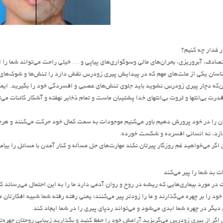
ار غدار چه كنیم؟
ادف، آبروریزی، بحران‌های مالی وسوگواری‌های پیاپی و … خیلی راحت می‌تواند شما را از
اسان یكی از علت‌های مهم كه در پیدایش پیری زودرس نقش دارد را تنش‌ها و شوك‌های 
ن‌كه دچار پیری زودرس نشوید باید جلوی تنش‌های عصبی و افسردگی خود را بگیرید. ایمان به
درت بی‌انتها و ثروت بی‌انتهای خدا پشتیبان ماست و تمام ذخایر نهفته و آشكار كائنات می
ان را در خود پرورش دهیم باور می‌كنیم موجودات به سمت كمال خود حركت می‌كنند و هرچه ب
ازد، نه انسانی افسرده و شكست خورده.
ن اگر می‌خواهید غم روزگار پیرتان نكند مهارت‌های حل مسأله و كنار آمدن با مسائل را بیام
 بد شما را پیر می‌كند
 در مورد بیماری‌هایی كه ریشه در روح و روان آدمی دارد ما را به این احتمال می‌رساند ك
ود را بر چهره می‌گذارند و ما را زودتر پیر می‌كنند؛ یعنی رفته‌ رفته شما شبیه افكارتان 
دیگر در چهره شما ابدی می‌شود و می‌تواند ردپای پیری را در شما ایجاد كند.
ن اگر از پیری زودرس می‌گریزید آرامش خود را حفظ كنید و بگذارید زیبایی روحتان چهره‌تان