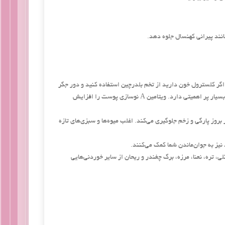
انند پیرانی كهنسال جلوه دهد.
. اما اگر كلسترول خون دارید از تخم بلدرچین استفاده كنید و دور جگر
را خط بكشید و نیاز خود را با سبزیجات تازه رفع كنید. این ویتامین در ترمیم بافت‌های بدن نقش بسیار پر اهمیتی دارد. ویتامین A نوسازی پوست را افزایش
ز بروز پارگی و زخم جلوگیری می‌كند. اغلب میوه‌ها و سبزی‌های تازه
ی، تره، نعنا، مرزه، برگ چغندر و ریحان از سایر خوردنی‌هایی