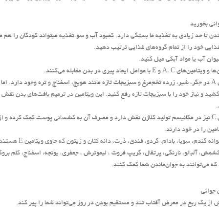
انی بخورید
ندن تا حد زیادی به تغذیه ما بستگی دارد. كمبود آب و سوءتغذیه میتواند كودكان را هم م
غذایی خود را از تمام گروه‌های غذایی ترتیب دهید.
ای A، C و E با عوامل ایجاد پیری در بدن مقابله می‌كنند.
ویتامین A در جگر، شیر، زرده تخم‌مرغ و سبزیجات تازه مانند هویج، اسفناج و تره وجود دارد
.
ویتامین C نیز در مكانیسم تولید كلاژن نقش دارد و مصرف آن به كشسانی پوست كمك ‌كرده و ا
امین را در خود دارند.
گندم، سویا، بادام، گردو، فندق، ذرت، دانه كتان و زیتون كه حاوی ویتامین E هستند نیز به جوان‌ماندن شما كمك می‌كنند.
كشمش، آلبالو، نارنگی، پرتقال، گریپ فروت ، لیموترش ، جعفری، یونجه، اسفناج، كلم بروكل
ه می‌توانند به جوان‌ماندن شما كمك كنند.
 جوانی