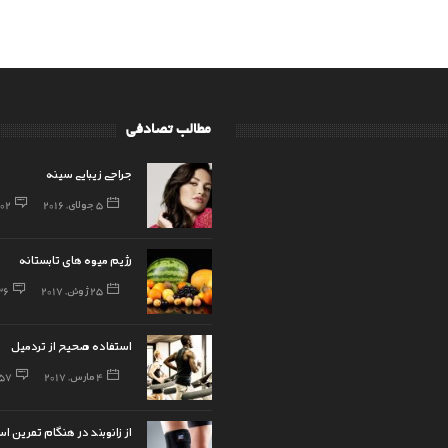
مطالب تصادفی
جراحی زیبایی سینه
5 جولای, 2016
102
رژیم میوه های تابستانه
25 ژوئن, 2017
36
استفاده صحیح از تردمیل
4 مارس, 2017
57
از زانوبند در هنگام تمرین اس