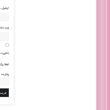
ایمیل
*
وب‌ سا
ذخیره ن
لطفا یک 
پانزده 