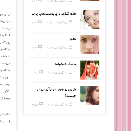
27 آگوست, 2017
262
بخور گیاهی برای پوست‌های چرب
برای جو
جوان‌ما
27 آگوست, 2017
167
برنامه 
6 تا 8 لیوان آب یا مواد آبكی میل كنید.
بخور
پروتئین‌ها و ویتامین‌ه
27 آگوست, 2017
167
ماسک هندوانه
می‌دهد
21 آگوست, 2017
80
این ویت
روغن جوانه 
راز زیبایی زنان بدون آرایش در
انگور، 
چیست؟
هستند ك
12 آگوست, 2017
285
دشمنان
1 – بیش از یك‌ ربع در معرض آفتاب تند و مستقیم بودن در روز می‌تواند شما را پیر كند.