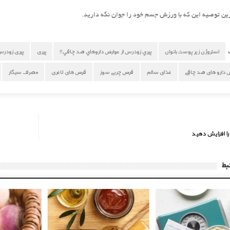
استروژن زیر پوست بانوان
پيري زودرس از عوارض داروهاي ضد چاقي!!
پیری
پیری زودر
 دارو های ضد چاقی
غذای سالم
قرص چربی سوز
قرص های لاغری
مصرف سیگار
را افزایش دهید
بط