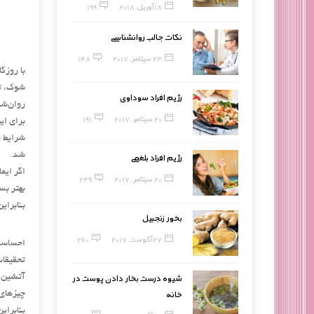
18 آوریل, 2018
199
نکات جالب روانشناسی
23 سپتامبر, 2017
148
با روزگ
شوك، تص
رژیم افراد سوداوی
روان‌شن
20 سپتامبر, 2017
191
برای ای
شرایط ق
شد.
رژیم افراد بلغمی
اگر ایم
20 سپتامبر, 2017
249
بهتر بس
بنابرای
بخور زنجبیل
27 آگوست, 2017
260
احساسات
تحقیقات
شیوه درست بخار دادن پوست در
آتشین خ
خانه
چیزهای 
بنابرای