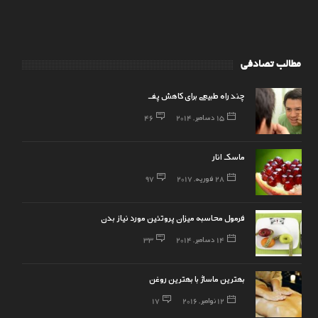
مطالب تصادفی
چند راه طبیعی برای کاهش پف
15 دسامبر, 2014
46
ماسک انار
28 فوریه, 2017
97
فرمول محاسبه میزان پروتئین مورد نیاز بدن
14 دسامبر, 2014
33
بهترین ماساژ با بهترین روغن
12 نوامبر, 2016
17