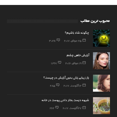
محبوب ترین مطالب
چگونه شاد باشیم؟
25 جولای, 2017
3,891
آرایش خاص چشم
19 جولای, 2016
1,361
راز زیبایی زنان بدون آرایش در چیست؟
12 آگوست, 2017
285
شیوه درست بخار دادن پوست در خانه
27 آگوست, 2017
262