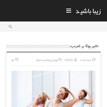
زیبا باشید
تاثير يوگا بر كمردرد
8 مه, 2016
habibi
ورزش و تناسب اندام
51