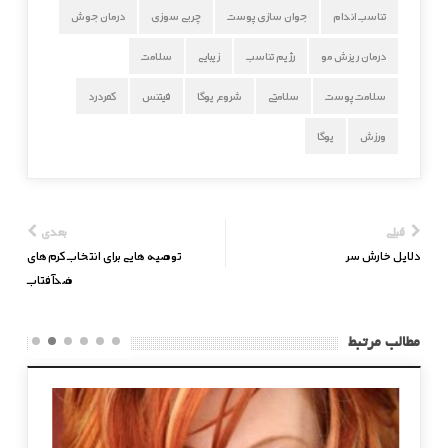
تناسب اندام
جوان سازی پوست
چربی سوزی
درمان جوش
درمان ریزش مو
رژیم تناسب
زیبایی
سلامت
سلامت پوست
سلامتی
شروع یوگا
فیتنس
كمردرد
ورزش
یوگا
قبلی
بعدی
دلایل خارش سر
توصیه هایی برای انتخاب کرم‌های
ضدآفتاب
مطالب مرتبط