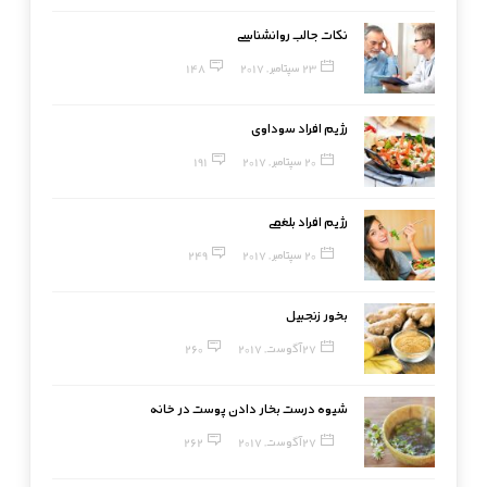
نکات جالب روانشناسی
23 سپتامبر, 2017
148
رژیم افراد سوداوی
20 سپتامبر, 2017
191
رژیم افراد بلغمی
20 سپتامبر, 2017
249
بخور زنجبیل
27 آگوست, 2017
260
شیوه درست بخار دادن پوست در خانه
27 آگوست, 2017
262