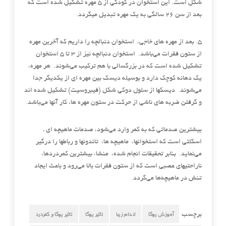
شکل است. این استخوان در کودکی از 5 مهره تشکیل شده است که
بعد از سن 26 سالگی به یک مهره تبدیل میگردد.
5. بعد از مهره های خاجی، استخوان دنبالچه را داریم که آخرین مهره
از ستون فقرات می‌باشد. استخوان دنبالچه نیز از 3 تا 5 استخوان
تشکیل شده است که در بزرگسالی با هم ترکیب می‌شوند. هر مهره،
‌یک دهانه کوچک دارد و بوسیله دیسک بین مهره ای از یکدیگر جدا
می‌شوند. دیسکها از سلول دوکی شکل (فیبروسیت) تشکیل شده اند
و گرفتن ضربه های ناشی از حرکت در ستون مهره ها، کار آنها می‌باشد.
بیشترین صدماتی که به کمر وارد می‌شود، صدمات ماهیچه ای ـ
اسکلتی است که استخوانها، ماهیچه ها، تاندونها و رباطها را درگیر
می‌نماید. بنابر تحقیقات انجام شده، منشاء بیشترین کمردردها،
‌ناراحتیهای عصبی است که از ستون فقرات بالا می‌رود و باعث ایجاد
تنش در ماهیچه‌ها می‌گردد.
آموزش یوگا
اندام زیبا
تاثير يوگا
تاثير يوگا بر كمردرد
برچسب