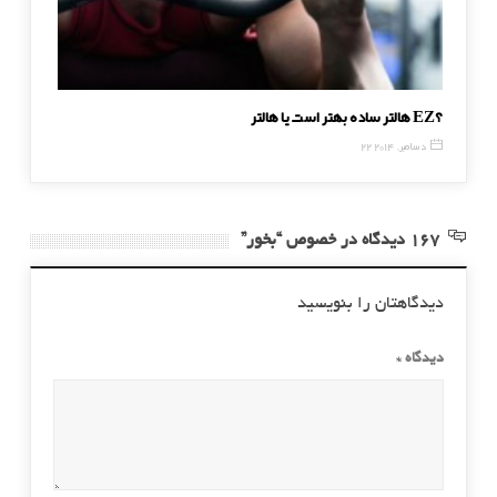
هالتر ساده بهتر است یا هالتر EZ؟
تناسب ا
22 دسامبر, 2014
10 مه, 2016
167 دیدگاه در خصوص “بخور”
دیدگاهتان را بنویسید
دیدگاه
*