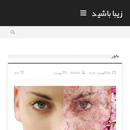
زیبا باشید
بخور
27 آگوست, 2017
habibi
پوست
167