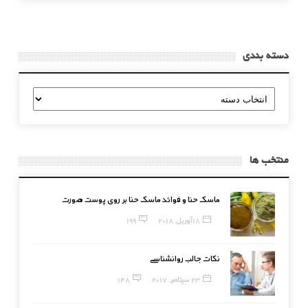
دسته بندی
دسته
بندی
منتخب ها
ماسک حنا و فوائد ماسک حنا بر روی پوست صورت
18 آوریل, 2018
199
نکات جالب روانشناسی
23 سپتامبر, 2017
148