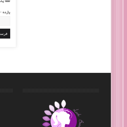
لطفا یک 
یازده − 7 