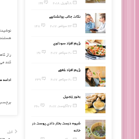
18 آوریل, 2018
199
نکات جالب روانشناسی
23 سپتامبر, 2017
148
نوشیدنی
هستند.
رژیم افراد سوداوی
20 سپتامبر, 2017
191
راز کاه
کند می‌
رژیم افراد بلغمی
20 سپتامبر, 2017
249
ادامه م
بخور زنجبیل
برچسب
27 آگوست, 2017
260
شیوه درست بخار دادن پوست در
خانه
قبلی