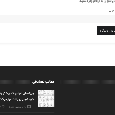
پاسخ را با ارقام وارد کنید:
=
مطالب تصادفی
ورزشهاي افرادي كه بيشتر و
خودشون رو پشت ميز ميگذرا
20 دسامبر, 2014
7