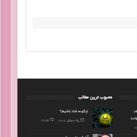
محبوب ترین مطالب
قت
چگونه شاد باشیم؟
نند
25 جولای, 2017
3,891
1
آرایش خاص چشم