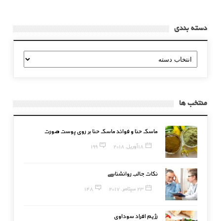
دسته بندی
دسته
بندی
منتخب ها
ماسک حنا و فوائد ماسک حنا بر روی پوست صورت
18 آوریل, 2018
199
نکات جالب روانشناسی
23 سپتامبر, 2017
148
رژیم افراد سوداوی