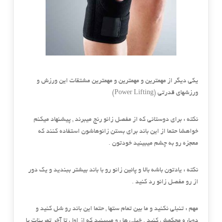
یکی دیگر از مهمترین و مهمترین و مهمترین مشتقات این ورزش و
ورزشهای قدرتی (Power Lifting)
نکته : برای دوستانی که از مفصل زانو رنج میبرند , پیشنهاد میکنم
خواهشا حتما از این باند برای بستن زانوهاشون استفاده کنند که
معجزه رو به چشم م
یبینید خودتون .
نکته : یادتون باشه بالا و پائین زانو رو با باند بیشتر ببندید و یک دور
از رو مفصل زانو رد کنید .
مهم : تنبلی نکنید و ما بین تمام ستها , حتما این باند رو شل کنید و
دوباره محکمش کنید . خیلی ها رو میبینید که از اول تا آخر تمرینات پا