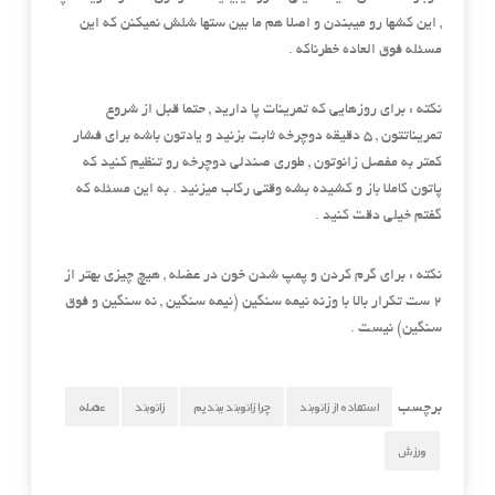
, این کشها رو میبندن و اصلا هم ما بین ستها شلش نمیکنن که این
مسئله فوق العاده خطرناکه .
نکته : برای روزهایی که تمرینات پا دارید , حتما قبل از شروع
تمریناتتون , 5 دقیقه دوچرخه ثابت بزنید و یادتون باشه برای فشار
کمتر به مفصل زانوتون , طوری صندلی دوچرخه رو تنظیم کنید که
پاتون کاملا باز و کشیده بشه وقتی رکاب میزنید . به این مسئله که
گفتم خیلی دقت کنید .
نکته : برای گرم کردن و پمپ شدن خون در عضله , هیچ چیزی بهتر از
2 ست تکرار بالا با وزنه نیمه سنگین (نیمه سنگین , نه سنگین و فوق
سنگین) نیست .
استفاده از زانوبند
چرا زانوبند ببندیم
زانوبند
عضله
برچسب
ورزش