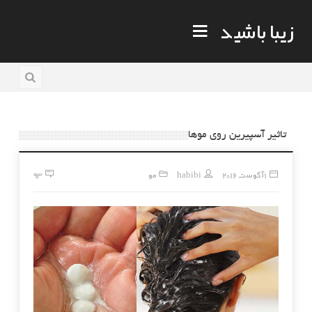
زیبا باشید
تاثیر آسپیرین روی موها
1 آگوست, 2016
habibi
مو
93