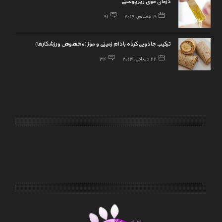
درمان موی زیرپوستی
19 دسامبر, 2016
91
ترکیب جادویی کرده بادام زمینی و موز(مخصوص ورزشکارها)
22 دسامبر, 2014
34