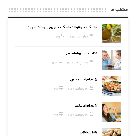
منتخب ها
ماسک حنا و فوائد ماسک حنا بر روی پوست صورت
18 آوریل, 2018
199
نکات جالب روانشناسی
23 سپتامبر, 2017
148
رژیم افراد سوداوی
20 سپتامبر, 2017
191
رژیم افراد بلغمی
20 سپتامبر, 2017
249
بخور زنجبیل