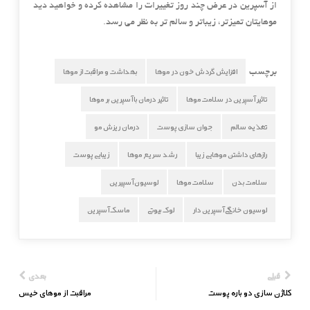
از آسپرین در عرض چند روز تغییرات را مشاهده کرده و خواهید دید
موهایتان تمیزتر، زیباتر و سالم تر به نظر می رسد.
افزایش گردش خون در موها
بهداشت و مراقبت از موها
برچسب
تاثیر آسپرین در سلامت موها
تاثیر درمان با آسپرین بر موها
تغذیه سالم
جوان سازی پوست
درمان ریزش مو
رازهای داشتن موهایی زیبا
رشد سریع موها
زیبایی پوست
سلامت بدن
سلامت موها
لوسیون آسپیرین
لوسیون خانگی آسپرین دار
لوک بیوتی
ماسک آسپرین
قبلی
بعدی
کلاژن سازی دو باره پوست
مراقبت از موهای خیس