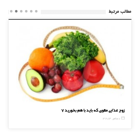
مطالب مرتبط
7 زوج غذایی مقوی که باید با هم بخورید
هرگز به سمت کسی که آزارتان میدهد برنگردید!!!
3 دسامبر, 2014
18 ژانویه, 2017