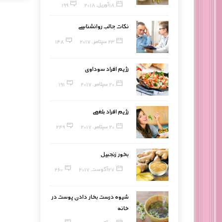
18 آوریل, 2018
199
نکات جالب روانشناسی
23 سپتامبر, 2017
148
رژیم افراد سوداوی
20 سپتامبر, 2017
191
رژیم افراد بلغمی
20 سپتامبر, 2017
249
بخور زنجبیل
27 آگوست, 2017
260
شیوه درست بخار دادن پوست در
خانه