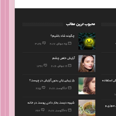
محبوب ترین مطالب
چگونه شاد باشیم؟
25 جولای, 2017
3,891
آرایش خاص چشم
19 جولای, 2016
1,361
ایش استفاده
راز زیبایی زنان بدون آرایش در چیست؟
12 آگوست, 2017
285
1
شیوه درست بخار دادن پوست در خانه
ی سوزی و
27 آگوست, 2017
262