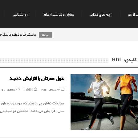
 از مو
رژیم های غذایی
ورزش و تناسب اندام
روانشناسی
ماسک حنا و فوائد ماسک حنا بر رو
8 سال قبل
لیدی: HDL
طول عمرتان را افزایش دهید
27 دسامبر, 2014
habibi
سلامت
ورز
,
سال افزایش می دهد. محققان توصیه می ک