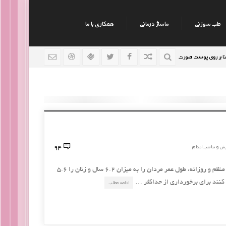
طب سوزنی
ماساژ درمانی
همکاری با ما
ی پوست صورت
نکات جالب روانشناسی
رژیم افراد سوداوی
9 سال قبل
9 سال قبل
94
ش و تناسب اندام
مطالعات نشان می دهند که دویدن به طور منظم و روزانه، طول عمر مردان را به میزان 6.2 سال و زنان را 5.6
نند برای برخورداری از حداکثر …
ادامه مطلب