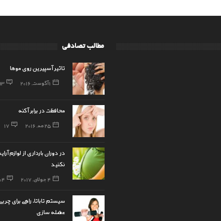
مطالب تصادفی
تاثیر آسپیرین روی موها
1 آگوست, 2016
93
محافظت در برابر آکنه
25 مه, 2016
17
در دوران بارداری از لوازم آر
نکنید
4 جولای, 2017
04
سیستم تاباتا، راهی برای چرب
عضله سازی