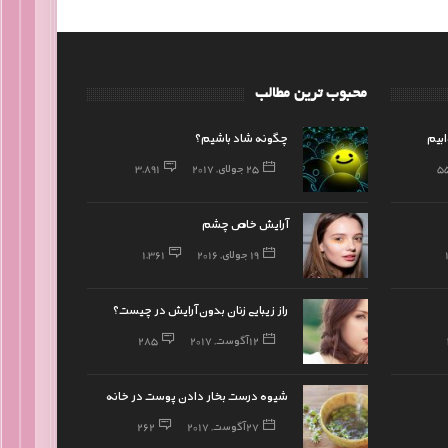
محبوب ترین مطالب
بیم
چگونه شاد باشیم؟
5
25 جولای, 2017
3,891
آرایش خاص چشم
19 جولای, 2016
1,361
راز زیبایی زنان بدون آرایش در چیست؟
12 آگوست, 2017
285
شیوه درست بخار دادن پوست در خانه
27 آگوست, 2017
262