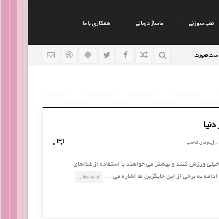
طب سوزنی
ماساژ درمانی
همکاری با ما
رت
نکات جالب روانشناسی
رژیم افراد سوداوی
9 سال قبل
9 سال قبل
دنیا
0
رژیم های تناسب
,
یلی ورزش کنند و بیشتر می خواهند با استفاده از غذاهای
 ادامه به برخی از این جایگزین ها اشاره می …
ادامه مطلب