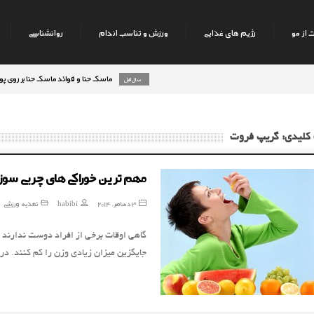
 از مو
رژیم های غذایی
ورزش و تناسب اندام
روانشناسی
ماسک حنا و فوائد ماسک حنا بر روی پوست صو
8 سال قبل
رژیم میوه های تابستانه
9 سال قبل
 کلیدی: گریپ فروت
مهم ترین خوراکی های چربی سوز 
3 دسامبر, 2014
habibi
تغذیه ورزشی
گاهی اوقات برخی از افراد دوست ندارند خ
جایگزین میزان زیادی وزن را کم کنند. در