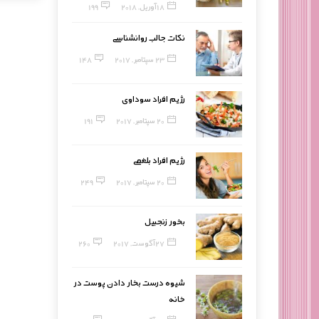
18 آوریل, 2018
199
نکات جالب روانشناسی
23 سپتامبر, 2017
148
رژیم افراد سوداوی
20 سپتامبر, 2017
191
رژیم افراد بلغمی
20 سپتامبر, 2017
249
بخور زنجبیل
27 آگوست, 2017
260
شیوه درست بخار دادن پوست در
خانه