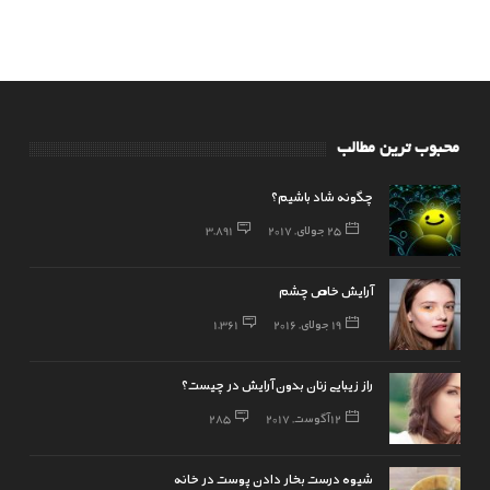
محبوب ترین مطالب
چگونه شاد باشیم؟
25 جولای, 2017
3,891
آرایش خاص چشم
19 جولای, 2016
1,361
راز زیبایی زنان بدون آرایش در چیست؟
12 آگوست, 2017
285
شیوه درست بخار دادن پوست در خانه