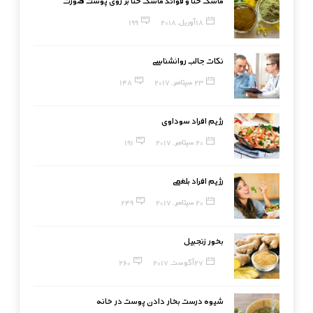
ماسک حنا و فوائد ماسک حنا بر روی پوست صورت
18 آوریل, 2018
199
نکات جالب روانشناسی
23 سپتامبر, 2017
148
رژیم افراد سوداوی
20 سپتامبر, 2017
191
رژیم افراد بلغمی
20 سپتامبر, 2017
249
بخور زنجبیل
27 آگوست, 2017
260
شیوه درست بخار دادن پوست در خانه