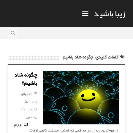
زیبا باشید
کلمات کلیدی: چگونه شاد باشیم
چگونه شاد
باشیم؟
25 جولای,
2017
habibi
روانشناسی
3,891
۱. مهم‌ترین سوال در مواقعی که غمگین هستید گاهی اوقات