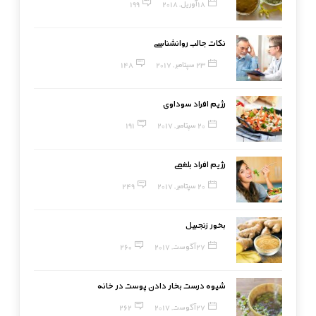
18 آوریل, 2018
199
نکات جالب روانشناسی
23 سپتامبر, 2017
148
رژیم افراد سوداوی
20 سپتامبر, 2017
191
رژیم افراد بلغمی
20 سپتامبر, 2017
249
بخور زنجبیل
27 آگوست, 2017
260
شیوه درست بخار دادن پوست در خانه
27 آگوست, 2017
262