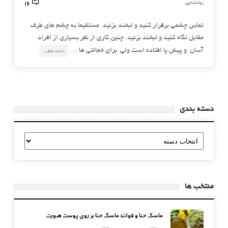
16
روانشناسی
تماس چشمي برقرار کنيد و لبخند بزنيد. مستقيما به چشم هاي طرف
مقابل نگاه کنيد و لبخند بزنيد. چنين کاري از نظر بسياري از افراد
آسان و پيش پا افتاده است ولي براي خجالتي ها …
ادامه مطلب
دسته بندی
دسته
بندی
منتخب ها
ماسک حنا و فوائد ماسک حنا بر روی پوست صورت