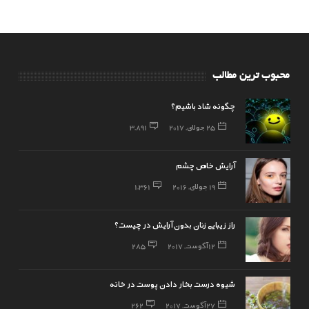
محبوب ترین مطالب
چگونه شاد باشیم؟
25 جولای, 2017
3,891
آرایش خاص چشم
19 جولای, 2016
1,361
راز زیبایی زنان بدون آرایش در چیست؟
12 آگوست, 2017
285
شیوه درست بخار دادن پوست در خانه
27 آگوست, 2017
262