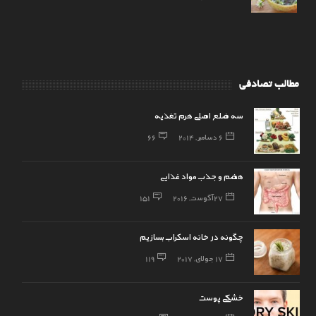
مطالب تصادفی
سه ضلع اصلی هرم تغذیه
6 دسامبر, 2014
66
هضم و جذب مواد غذایی
27 آگوست, 2016
151
چگونه در خانه اسکراب بسازیم
17 جولای, 2017
119
خشکی پوست