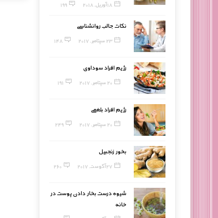
18 آوریل, 2018
199
نکات جالب روانشناسی
23 سپتامبر, 2017
148
رژیم افراد سوداوی
20 سپتامبر, 2017
191
رژیم افراد بلغمی
20 سپتامبر, 2017
249
بخور زنجبیل
27 آگوست, 2017
260
شیوه درست بخار دادن پوست در
خانه