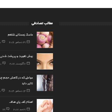
مطالب تصادفی
ماسک زمستانی شلغم
31 دسامبر, 2016
0
روش تقویت و پرپشت شدن 
7 آگوست, 2016
0
عواملی که در کاهش حجم چ
تاثیر دارد
14 دسامبر, 2014
0
اصلاح کف پای صاف
21 مه, 2017
69