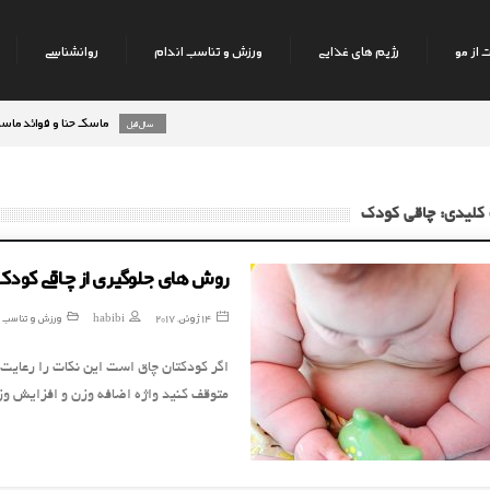
 از مو
رژیم های غذایی
ورزش و تناسب اندام
روانشناسی
ماسک حنا و فوائد ماسک حنا بر
8 سال قبل
کلیدی: چاقی کودک
روش های جلوگیری از چاقی کودک
14 ژوئن, 2017
habibi
ورزش و تناسب ا
اگر کودکتان چاق است این نکات را رعایت
متوقف کنید واژه اضافه وزن و افزایش وزن