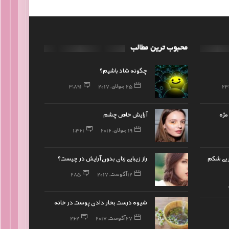
محبوب ترین مطالب
چگونه شاد باشیم؟
23
25 جولای, 2017
3,891
مژه
آرایش خاص چشم
19 جولای, 2016
1,361
ربی شکم
راز زیبایی زنان بدون آرایش در چیست؟
12 آگوست, 2017
285
شیوه درست بخار دادن پوست در خانه
27 آگوست, 2017
262