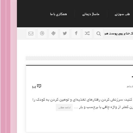
طب سوزنی
ماساژ درمانی
همکاری با ما
 روی پوست صورت
نکات جالب روانشناسی
رژیم افراد سو
9 سال قبل
9 سال قبل
101
ندام
 کنید: سرزنش کردن رفتارهای تغذیه‌ای و توهین کردن به کودک را
 کمتر از واژه چاقی با برچسب و بار …
ادامه مطلب