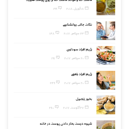
18 آوریل, 2018
199
نکات جالب روانشناسی
23 سپتامبر, 2017
148
رژیم افراد سوداوی
20 سپتامبر, 2017
191
رژیم افراد بلغمی
20 سپتامبر, 2017
249
بخور زنجبیل
27 آگوست, 2017
260
شیوه درست بخار دادن پوست در خانه