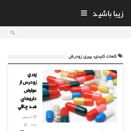
زیبا باشید
کلمات کلیدی: پیری زودرش
پيري
زودرس از
عوارض
داروهاي
ضد چاقي
3 دسامبر,
2014