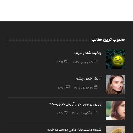
محبوب ترین مطالب
چگونه شاد باشیم؟
25 جولای, 2017
3,891
آرایش خاص چشم
19 جولای, 2016
1,361
راز زیبایی زنان بدون آرایش در چیست؟
12 آگوست, 2017
285
شیوه درست بخار دادن پوست در خانه