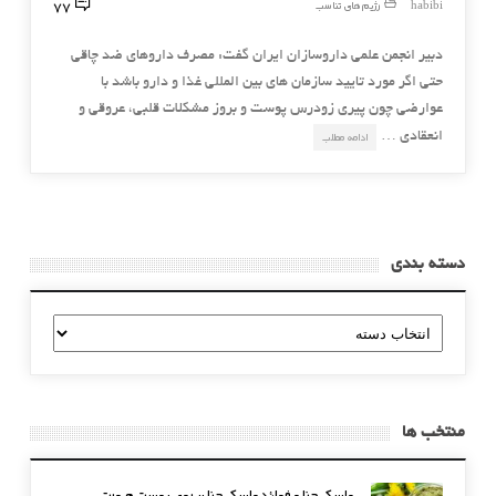
77
habibi
رژیم های تناسب
دبير انجمن علمي داروسازان ايران گفت: مصرف داروهاي ضد چاقي
حتي اگر مورد تاييد سازمان هاي بين المللي غذا و دارو باشد با
عوارضي چون پيري زودرس پوست و بروز مشکلات قلبي، عروقي و
انعقادي …
ادامه مطلب
دسته بندی
دسته
بندی
منتخب ها
ماسک حنا و فوائد ماسک حنا بر روی پوست صورت