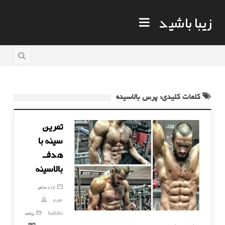
زیبا باشید
کلمات کلیدی: پرس بالاسینه
تمرین
سینه با
هدف
بالاسینه
17 دسامبر,
2014
habibi
برنامه