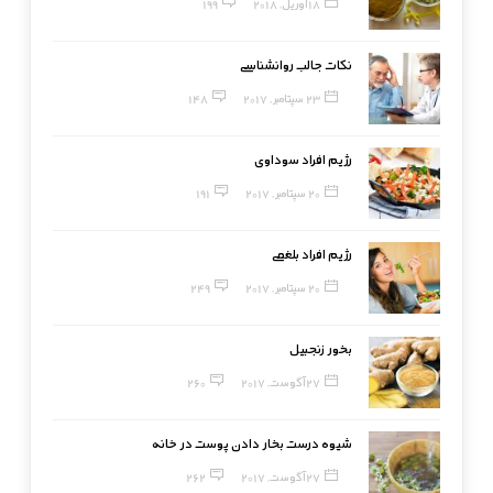
18 آوریل, 2018
199
نکات جالب روانشناسی
23 سپتامبر, 2017
148
رژیم افراد سوداوی
20 سپتامبر, 2017
191
رژیم افراد بلغمی
20 سپتامبر, 2017
249
بخور زنجبیل
27 آگوست, 2017
260
شیوه درست بخار دادن پوست در خانه
27 آگوست, 2017
262