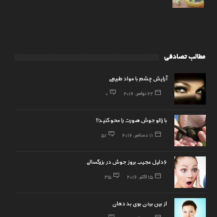
مطالب تصادفی
آرایش چشم با مواد طبیعی
22 نوامبر, 2016
0
با زالو جوش صورت را محو کنید!!
11 دسامبر, 2016
51
6دلیل عجیب بروز جوش در بزرگسالی
15 اکتبر, 2016
35
از بین بردن بوی بد دهان