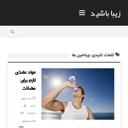
زیبا باشید
کلمات کلیدی: ویتامین ها
مواد مغذی
لازم برای
عضلات
22 دسامبر,
2014
habibi
تغذیه ورزشی
,