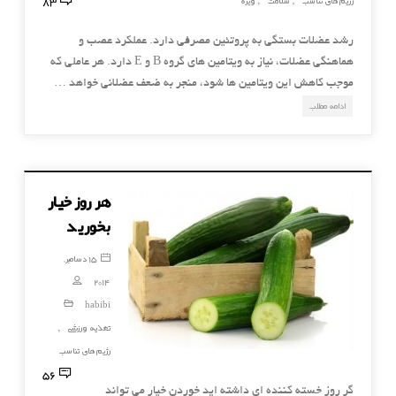
83
رژیم های تناسب
سلامت
ویژه
,
,
رشد عضلات بستگی به پروتئین مصرفی دارد. عملکرد عصب و
هماهنگی عضلات، نیاز به ویتامین های گروه B و E دارد. هر عاملی که
موجب کاهش این ویتامین ها شود، منجر به ضعف عضلانی خواهد …
ادامه مطلب
هر روز خیار
بخورید
15 دسامبر,
2014
habibi
تغذیه ورزشی
,
رژیم های تناسب
56
گر روز خسته کننده ای داشته اید خوردن خیار می تواند