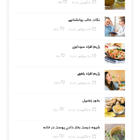
18 آوریل, 2018
199
نکات جالب روانشناسی
23 سپتامبر, 2017
148
رژیم افراد سوداوی
20 سپتامبر, 2017
191
رژیم افراد بلغمی
20 سپتامبر, 2017
249
بخور زنجبیل
27 آگوست, 2017
260
شیوه درست بخار دادن پوست در خانه
27 آگوست, 2017
262