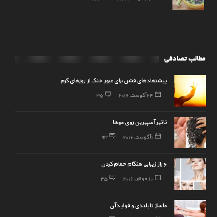
مطالب تصادفی
پیشنهادهای فشن برای عبور خنک از روزهای گرم
24 آگوست, 2016
35
تاثیر آسپیرین روی موها
1 آگوست, 2016
93
۶ راز زیبایی هنگام حمام کردن
10 جولای, 2016
35
ماساژ تایلندی و فواید آن