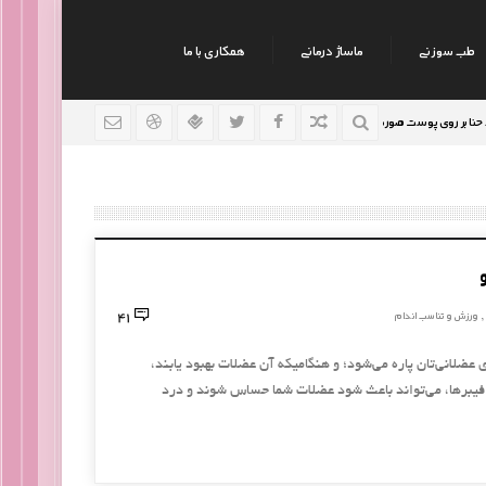
طب سوزنی
ماساژ درمانی
همکاری با ما
 پوست صورت
نکات جالب روانشناسی
رژیم افراد سوداوی
9 سال قبل
9 سال قبل
41
ورزش و تناسب اندام
,
 عضلانی‌تان پاره می‌شود؛ و هنگامیکه آن عضلات بهبود یابند،
 فیبرها، می‌تواند باعث شود عضلات شما حساس شوند و درد