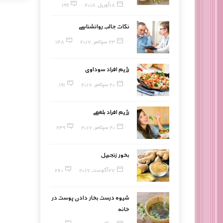
18 آوریل, 2018
199
نکات جالب روانشناسی
23 سپتامبر, 2017
148
رژیم افراد سوداوی
20 سپتامبر, 2017
191
رژیم افراد بلغمی
20 سپتامبر, 2017
249
بخور زنجبیل
27 آگوست, 2017
260
شیوه درست بخار دادن پوست در
خانه