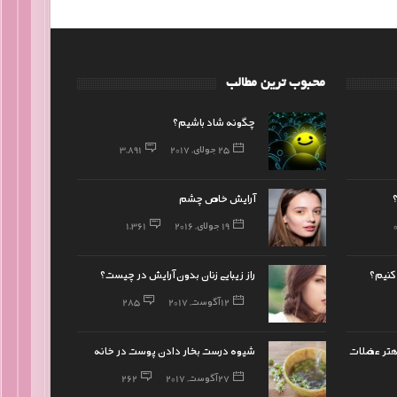
محبوب ترین مطالب
چگونه شاد باشیم؟
25 جولای, 2017
3,891
آرایش خاص چشم
19 جولای, 2016
1,361
 کنیم؟
راز زیبایی زنان بدون آرایش در چیست؟
12 آگوست, 2017
285
بهتر عضلات
شیوه درست بخار دادن پوست در خانه
27 آگوست, 2017
262