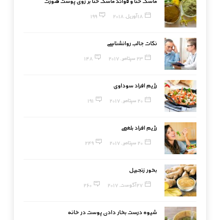
ماسک حنا و فوائد ماسک حنا بر روی پوست صورت
18 آوریل, 2018
199
نکات جالب روانشناسی
23 سپتامبر, 2017
148
رژیم افراد سوداوی
20 سپتامبر, 2017
191
رژیم افراد بلغمی
20 سپتامبر, 2017
249
بخور زنجبیل
27 آگوست, 2017
260
شیوه درست بخار دادن پوست در خانه