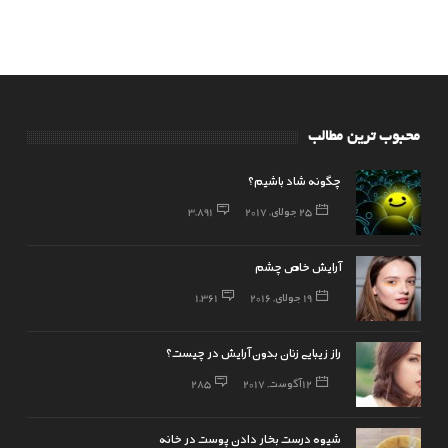
محبوب ترین مطالب
چگونه شاد باشیم؟
25 جولای, 2017
3,891
آرایش خاص چشم
19 جولای, 2016
1,361
راز زیبایی زنان بدون آرایش در چیست؟
12 آگوست, 2017
285
شیوه درست بخار دادن پوست در خانه