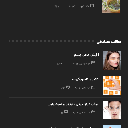
27 آگوست, 2017
262
مطالب تصادفی
آرایش خاص چشم
19 جولای, 2016
1,361
تاثیر ویتامین گروه ب
25 اکتبر, 2016
53
میکرودرم ابریژن با لیزرتراپی (میکرولیزر)
2 دسامبر, 2014
91