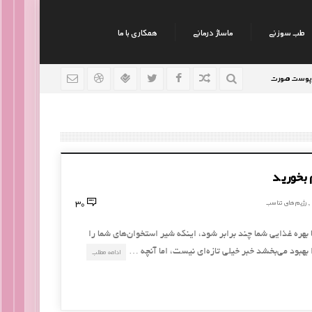
طب سوزنی
ماساژ درمانی
همکاری با ما
صورت
نکات جالب روانشناسی
رژیم افراد سوداوی
9 سال قبل
9 سال قبل
30
رژیم های تناسب
,
 بهره غذایی شما چند برابر شود، اینکه شیر استخوان‌های شما را
 بهبود می‌بخشد خبر خیلی تازه‌ای نیست، اما آنچه …
ادامه مطلب