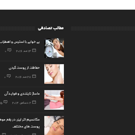
مطالب تصادفی
بی خوابی با استرس و اضطراب
14 مه, 2016
0
حفاظت از پوست گردن
28 مه, 2016
0
ماساژ تایلندی و فواید آن
2 دسامبر, 2014
35
مکانسیم اثر لیزر در رفع موها
پوست های مختلف