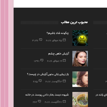
محبوب ترین مطالب
چگونه شاد باشیم؟
25 جولای, 2017
3,891
آرایش خاص چشم
19 جولای, 2016
1,361
راز زیبایی زنان بدون آرایش در چیست؟
12 آگوست, 2017
285
ی زائد در
شیوه درست بخار دادن پوست در خانه
27 آگوست, 2017
262