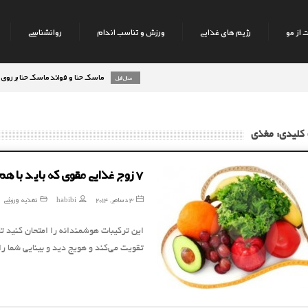
 از مو
رژیم های غذایی
ورزش و تناسب اندام
روانشناسی
ماسک حنا و فوائد ماسک حنا بر روی پوست 
8 سال قبل
کلیدی: مغذی
7 زوج غذایی مقوی که باید با هم بخورید
3 دسامبر, 2014
habibi
تغذیه ورزشی
این ترکیبات هوشمندانه را امتحان کنید تا
تقویت می‌کند و هویج دید و بینایی شما را