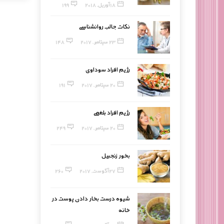
18 آوریل, 2018
199
نکات جالب روانشناسی
23 سپتامبر, 2017
148
رژیم افراد سوداوی
20 سپتامبر, 2017
191
رژیم افراد بلغمی
20 سپتامبر, 2017
249
بخور زنجبیل
27 آگوست, 2017
260
شیوه درست بخار دادن پوست در
خانه