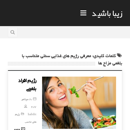
زیبا باشید
کلمات کلیدی: معرفی رژیم های غذایی سنتی متناسب با
بلغمی مزاج ها
رژیم افراد
بلغمی
20 سپتامبر,
2017
habibi
رژیم
های تناسب
249