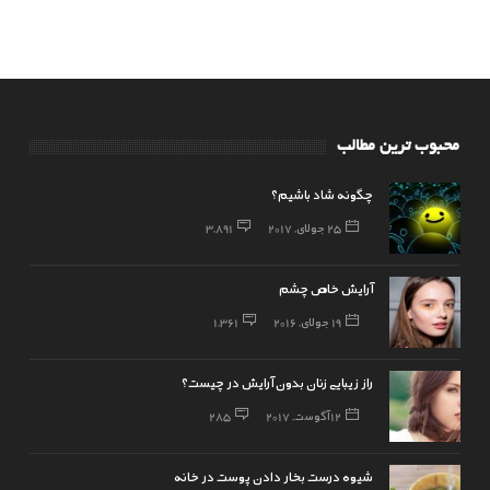
محبوب ترین مطالب
چگونه شاد باشیم؟
25 جولای, 2017
3,891
آرایش خاص چشم
19 جولای, 2016
1,361
راز زیبایی زنان بدون آرایش در چیست؟
12 آگوست, 2017
285
شیوه درست بخار دادن پوست در خانه