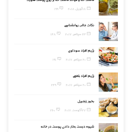
18 آوریل, 2018
199
نکات جالب روانشناسی
23 سپتامبر, 2017
148
رژیم افراد سوداوی
20 سپتامبر, 2017
191
رژیم افراد بلغمی
20 سپتامبر, 2017
249
بخور زنجبیل
27 آگوست, 2017
260
شیوه درست بخار دادن پوست در خانه